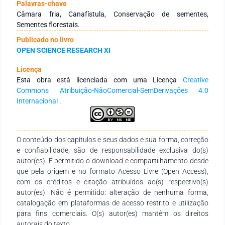
desenvolvimento inicial das plântulas. A condutividade
Palavras-chave
elétrica não foi correspondente à qualidade fisiológica das
Câmara fria, Canafístula, Conservação de sementes,
sementes. A porcentagem de germinação para os
Sementes florestais.
tratamentos durante o armazenamento não variou
Publicado no livro
significativamente e o índice de velocidade de germinação
OPEN SCIENCE RESEARCH XI
aumentou após 180 dias de armazenamento quando
associado aos tratamentos T2 e T3. A frequência da
Licença
germinação passou a apresentar tendência unimodal para os
Esta obra está licenciada com uma Licença
Creative
tratamentos e maior sincronismo, e o desenvolvimento inicial
Commons Atribuição-NãoComercial-SemDerivações 4.0
das plântulas foi estimulado. O armazenamento das
Internacional
.
sementes nas condições em que foi conduzido se
demonstrou eficiente em manter a qualidade fisiológica
destas, e os tratamentos para superação de dormência
aplicados após o armazenamento, refletiram maior eficiência
O conteúdo dos capítulos e seus dados e sua forma, correção
a partir de 180 dias, promovendo o aumento da
e confiabilidade, são de responsabilidade exclusiva do(s)
sincronização, maior velocidade e menor tempo médio de
autor(es). É permitido o download e compartilhamento desde
germinação das sementes, proporcionando também estímulo
que pela origem e no formato Acesso Livre (Open Access),
ao desenvolvimento inicial das plântulas.
com os créditos e citação atribuídos ao(s) respectivo(s)
autor(es). Não é permitido: alteração de nenhuma forma,
catalogação em plataformas de acesso restrito e utilização
para fins comerciais. O(s) autor(es) mantêm os direitos
autorais do texto.