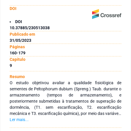
DOI
DOI
10.37885/230513038
Publicado em
31/05/2023
Páginas
160-179
Capítulo
9
Resumo
O estudo objetivou avaliar a qualidade fisiológica de
sementes de Peltophorum dubium (Spreng.) Taub. durante o
armazenamento (tempos de armazenamento), e
posteriormente submetidas à tratamentos de superação de
dormência, (T1. sem escarificação, T2. escarificação
mecânica e T3. escarificação química), por meio das variáveis
condutividade elétrica, porcentagem, índice de velocidade,
Ler mais...
tempo médio, frequência e sincronização da germinação e