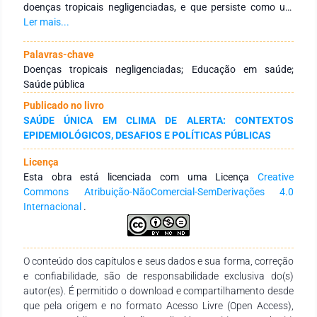
doenças tropicais negligenciadas, e que persiste como um
grave problema de saúde pública em países em
Ler mais...
desenvolvimento, tem afetado milhões de pessoas em
situação de vulnerabilidade social e sanitária. No Brasil, sua
Palavras-chave
ocorrência está diretamente ligada à ausência de
Doenças tropicais negligenciadas; Educação em saúde;
saneamento básico, ao uso de águas contaminadas e à
Saúde pública
presença do caramujo Biomphalaria, vetor do parasita
Publicado no livro
Schistosoma mansoni causador da doença. Apesar da
SAÚDE ÚNICA EM CLIMA DE ALERTA: CONTEXTOS
existência de tratamento eficaz com praziquantel, a
EPIDEMIOLÓGICOS, DESAFIOS E POLÍTICAS PÚBLICAS
persistência da doença evidencia a ineficiência de medidas
isoladas e a necessidade urgente de estratégias integradas e
Licença
sustentáveis de prevenção e controle. A complexidade do
Esta obra está licenciada com uma Licença
Creative
ciclo do parasita, aliada a fatores socioeconômicos,
Commons Atribuição-NãoComercial-SemDerivações 4.0
ambientais e culturais, dificulta a erradicação da doença.
Internacional
.
Além das consequências clínicas, a esquistossomose impõe
impactos econômicos relevantes, como incapacitação da
força de trabalho, aumento da demanda por serviços de
saúde e prejuízos a atividades econômicas como o turismo.
O conteúdo dos capítulos e seus dados e sua forma, correção
Dessa forma, é evidente que a esquistossomose, mais que um
e confiabilidade, são de responsabilidade exclusiva do(s)
problema médico, é um reflexo das desigualdades estruturais
autor(es). É permitido o download e compartilhamento desde
que desafiam a saúde pública no Brasil e em diversas partes
que pela origem e no formato Acesso Livre (Open Access),