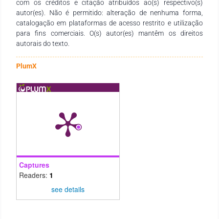
do mundo. Nesse contexto, ações educativas, melhorias em
com os créditos e citação atribuídos ao(s) respectivo(s)
infraestrutura sanitária, diagnóstico precoce e controle
autor(es). Não é permitido: alteração de nenhuma forma,
ambiental devem ser articuladas com políticas públicas de
catalogação em plataformas de acesso restrito e utilização
longo prazo, para assim romper o ciclo de transmissão e
para fins comerciais. O(s) autor(es) mantêm os direitos
promover justiça sanitária.
autorais do texto.
PlumX
Captures
Readers:
1
see details