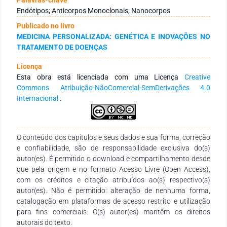
aplicação de biomarcadores como eosinofilia periférica, FeNO
Endótipos; Anticorpos Monoclonais; Nanocorpos
e IgE específica. Tais marcadores direcionam o uso racional
Publicado no livro
de agentes biológicos, incluindo anticorpos monoclonais anti-
MEDICINA PERSONALIZADA: GENÉTICA E INOVAÇÕES NO
IgE (omalizumabe), anti-IL-5 (mepolizumabe, benralizumabe)
TRATAMENTO DE DOENÇAS
e anti-IL-4Rα (dupilumabe). Tecnologias ômicas e o uso de
microRNAs e nanocorpos têm ampliado a capacidade de
Licença
fenotipagem e predição terapêutica. Apesar das promissoras
Esta obra está licenciada com uma Licença
Creative
evidências clínicas, desafios persistem na implementação
Commons Atribuição-NãoComercial-SemDerivações 4.0
ampla da medicina de precisão, como barreiras econômicas,
Internacional
.
desigualdade de acesso e infraestrutura diagnóstica limitada.
Este capítulo discute os fundamentos fisiopatológicos, as
ferramentas diagnósticas emergentes e as intervenções
terapêuticas baseadas em medicina personalizada,
O conteúdo dos capítulos e seus dados e sua forma, correção
destacando seu impacto atual e futuro no manejo da asma,
e confiabilidade, são de responsabilidade exclusiva do(s)
particularmente nos casos graves e refratários ao tratamento
autor(es). É permitido o download e compartilhamento desde
convencional.
que pela origem e no formato Acesso Livre (Open Access),
com os créditos e citação atribuídos ao(s) respectivo(s)
autor(es). Não é permitido: alteração de nenhuma forma,
catalogação em plataformas de acesso restrito e utilização
para fins comerciais. O(s) autor(es) mantêm os direitos
autorais do texto.