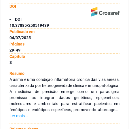
DOI
DOI
10.37885/250519439
Publicado em
04/07/2025
Páginas
29-49
Capítulo
3
Resumo
A asma é uma condição inflamatória crônica das vias aéreas,
caracterizada por heterogeneidade clínica e imunopatológica.
A medicina de precisão emerge como um paradigma
promissor ao integrar dados genéticos, epigenéticos,
moleculares e ambientais para estratificar pacientes em
fenótipos e endótipos específicos, promovendo abordagens
terapêuticas individualizadas. A distinção entre inflamação
Ler mais...
tipo 2 (T2-alta), geralmente eosinofílica, e T2-baixa, associada
a perfis neutrofílicos ou paucigranulocíticos, tem guiado a
Palavras-chave