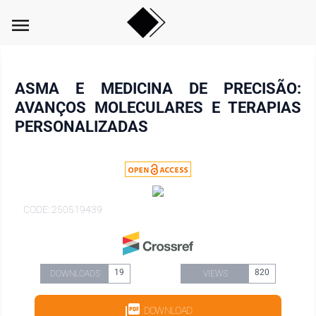
menu
ASMA E MEDICINA DE PRECISÃO:
AVANÇOS MOLECULARES E TERAPIAS
PERSONALIZADAS
CODE: 250519439
19
820
DOWNLOADS
VIEWS
DOWNLOAD