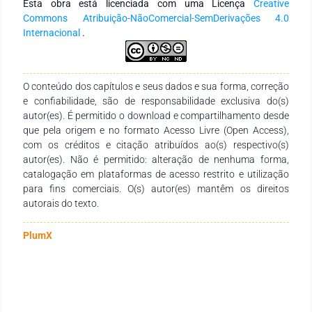
Esta obra está licenciada com uma Licença
Creative
gestão educacional; 2) as medidas adotadas pela SEMED em
Commons Atribuição-NãoComercial-SemDerivações 4.0
relação à formação docente e orientações para as aulas
Internacional
.
remotas, apesar de tímidas orientou os professores e
consequentemente, deu celeridade ao calendário escolar
buscando cumprir o planejamento curricular das escolas; 3)
houve um movimento pouco significativo, por parte da
O conteúdo dos capítulos e seus dados e sua forma, correção
SEMED, para minimizar ou evitar a precarização do trabalho
e confiabilidade, são de responsabilidade exclusiva do(s)
pedagógico, ao contrário, evidenciamos perdas, causadas
autor(es). É permitido o download e compartilhamento desde
pelas desigualdades sociais, tanto aos alunos, quanto aos
que pela origem e no formato Acesso Livre (Open Access),
professores. assim, concluímos que a SEMED não tem uma
com os créditos e citação atribuídos ao(s) respectivo(s)
política emergencial para equipar as redes com estrutura
autor(es). Não é permitido: alteração de nenhuma forma,
tecnológica, formar os professores, desenvolver estratégias
catalogação em plataformas de acesso restrito e utilização
para recuperar a aprendizagem perdida em mais de um ano
para fins comerciais. O(s) autor(es) mantêm os direitos
de pandemia, tampouco recuperar os alunos que se
autorais do texto.
evadiram.
PlumX