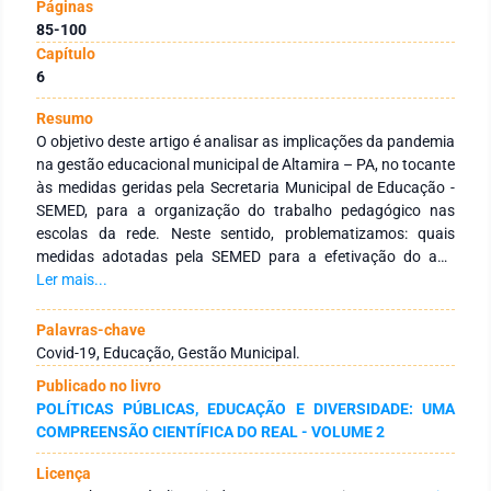
Páginas
85-100
Capítulo
6
Resumo
O objetivo deste artigo é analisar as implicações da pandemia
na gestão educacional municipal de Altamira – PA, no tocante
às medidas geridas pela Secretaria Municipal de Educação -
SEMED, para a organização do trabalho pedagógico nas
escolas da rede. Neste sentido, problematizamos: quais
medidas adotadas pela SEMED para a efetivação do ano
letivo de 2021, de modo a minimizar ou evitar a precarização
Ler mais...
do trabalho pedagógico na rede municipal de ensino? Nosso
entendimento é de que a educação altamirense foi impactada
Palavras-chave
na sua forma mais ampla, gestão e organização do trabalho
Covid-19, Educação, Gestão Municipal.
pedagógico, neste sentido, desenvolvemos o estudo a partir
Publicado no livro
de uma pesquisa documental, com abordagem qualitativa
POLÍTICAS PÚBLICAS, EDUCAÇÃO E DIVERSIDADE: UMA
baseado nos estudos de Ricoeur (1997), nos permitindo
COMPREENSÃO CIENTÍFICA DO REAL - VOLUME 2
apontar os resultados: 1) vivenciamos um contexto de
imprevisibilidade, exigindo, ressignificação docente, pois,
Licença
novos parâmetros nortearam o planejamento das ações na