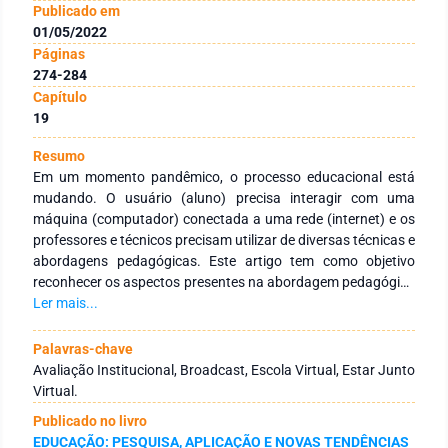
Publicado em
01/05/2022
Páginas
274-284
Capítulo
19
Resumo
Em um momento pandêmico, o processo educacional está
mudando. O usuário (aluno) precisa interagir com uma
máquina (computador) conectada a uma rede (internet) e os
professores e técnicos precisam utilizar de diversas técnicas e
abordagens pedagógicas. Este artigo tem como objetivo
reconhecer os aspectos presentes na abordagem pedagógica
utilizada na modalidade de EaD oferecida pela Universidade
Ler mais...
do Estado de Mato Grosso. Através de uma pesquisa
descritiva, de caráter qualitativa, empregando dados da
Palavras-chave
Avaliação Institucional de 2018/2, a pesquisa demonstrou
Avaliação Institucional, Broadcast, Escola Virtual, Estar Junto
que existe uma média baixa de interação entre
Virtual.
professor/tutor e aluno e uma média alta de realização de
Publicado no livro
feedback, o que indica que a abordagem pedagógica da
EDUCAÇÃO: PESQUISA, APLICAÇÃO E NOVAS TENDÊNCIAS