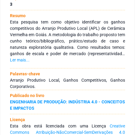
3
Resumo
Esta pesquisa tem como objetivo identificar os ganhos
competitivos do Arranjo Produtivo Local (APL) de Cerâmica
Vermelha em Goiás. A metodologia do trabalho proposto tem
cunho teórico/bibliográfico, prático/estudo de caso e
natureza exploratória qualitativa. Como resultados temos:
ganhos de escala e poder de mercado (representatividade,
credibilidade e legitimidade); provisões de soluções
Ler mais...
(infraestrutura e mão de obra qualificada); aprendizagem e
inovação (inovações coletivas, ampliação do valor agregado,
Palavras-chave
disseminação de informações e experiências e criação do
Arranjo Produtivo Local, Ganhos Competitivos, Ganhos
curso técnico em ceramista); redução de custos e riscos
Corporativos.
(atividades compartilhadas, produtividade e confiança em
Publicado no livro
novos investimentos); e por fim o ganho em relações sociais
ENGENHARIA DE PRODUÇÃO: INDÚSTRIA 4.0 - CONCEITOS
(coesão interna e acúmulo de capital social). Concluiu-se que
E IMPACTOS
o APL pesquisado apresenta resultados satisfatórios, apesar
do distanciamento entre os entes envolvidos e as políticas de
Licença
acompanhamento.
Esta obra está licenciada com uma Licença
Creative
Commons Atribuição-NãoComercial-SemDerivações 4.0