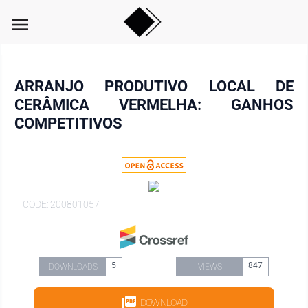
menu
ARRANJO PRODUTIVO LOCAL DE
CERÂMICA VERMELHA: GANHOS
COMPETITIVOS
CODE: 200801057
5
847
DOWNLOADS
VIEWS
DOWNLOAD