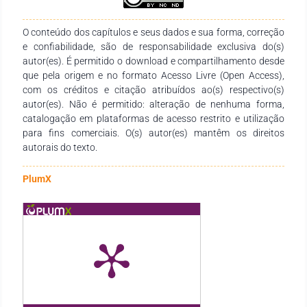
aproximações antropofágicas devoram o modernismo e a
teologia latino-americana, tornando-os profundamente
atuais. Trata-se de uma criatividade/liberdade fiel que
O conteúdo dos capítulos e seus dados e sua forma, correção
perpassa o avanço das epistemologias. Conclui-se, assim,
e confiabilidade, são de responsabilidade exclusiva do(s)
que as narrativas construídas servem à devoração e, através
autor(es). É permitido o download e compartilhamento desde
da valorização do passado, à construção de um futuro mais
que pela origem e no formato Acesso Livre (Open Access),
plausível.
com os créditos e citação atribuídos ao(s) respectivo(s)
autor(es). Não é permitido: alteração de nenhuma forma,
catalogação em plataformas de acesso restrito e utilização
para fins comerciais. O(s) autor(es) mantêm os direitos
autorais do texto.
PlumX