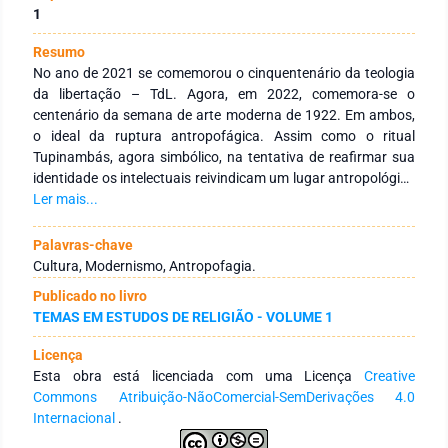
1
Resumo
No ano de 2021 se comemorou o cinquentenário da teologia
da libertação – TdL. Agora, em 2022, comemora-se o
centenário da semana de arte moderna de 1922. Em ambos,
o ideal da ruptura antropofágica. Assim como o ritual
Tupinambás, agora simbólico, na tentativa de reafirmar sua
identidade os intelectuais reivindicam um lugar antropológico
de valorização de sua própria cultura. Na
Ler mais...
contemporaneidade, acreditando que o marco celebrativo
oferece oportunidade para balanços prospectivos, através de
Palavras-chave
metodologia bibliográfica com análise e discussão de
Cultura, Modernismo, Antropofagia.
conteúdo, objetiva-se: (a) estabelecer um breve panorama
Publicado no livro
histórico; (b) ampliar a discussão acerca da antropofagia; e
TEMAS EM ESTUDOS DE RELIGIÃO - VOLUME 1
(c) aproximar as duas datas e suas
celebrações/desenvolvimentos através da ruptura com suas
Licença
tradições anteriores. O itinerário proposto, por sua vez,
Esta obra está licenciada com uma Licença
Creative
evidencia os processos de luta e conquista de independência
Commons Atribuição-NãoComercial-SemDerivações 4.0
de pensamento e libertação das dominações, sejam
Internacional
.
artísticas, socioeconômicas ou religiosas. Desta forma, as