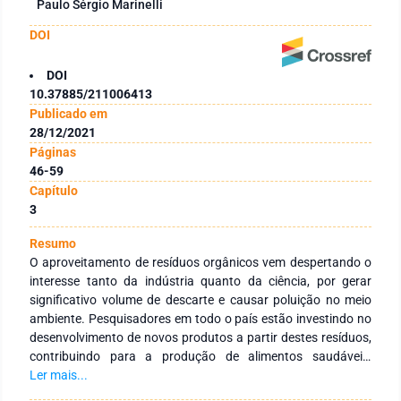
Paulo Sérgio Marinelli
DOI
DOI
10.37885/211006413
Publicado em
28/12/2021
Páginas
46-59
Capítulo
3
Resumo
O aproveitamento de resíduos orgânicos vem despertando o
interesse tanto da indústria quanto da ciência, por gerar
significativo volume de descarte e causar poluição no meio
ambiente. Pesquisadores em todo o país estão investindo no
desenvolvimento de novos produtos a partir destes resíduos,
contribuindo para a produção de alimentos saudáveis,
nutritivos e com menor impacto negativo para o meio
Ler mais...
ambiente. Diante deste contexto o presente estudo teve como