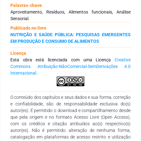
objetivo elaborar um doce tipicamente brasileiro servido em
Palavras-chave
festas de aniversário, conhecido como “beijinho”, a partir dos
Aproveitamento, Resíduos, Alimentos funcionais, Análise
resíduos do processamento mínimo da mandioca. O doce de
Sensorial.
beijinho foi elaborado a partir das mandiocas das cultivares
Publicado no livro
amarela e “BRS-Rosada”. O estudo também avaliou a
NUTRIÇÃO E SAÚDE PÚBLICA: PESQUISAS EMERGENTES
composição centesimal, preferência sensorial e aceitação
EM PRODUÇÃO E CONSUMO DE ALIMENTOS
pelos julgadores. Foram elaboradas duas formulações de
beijinho, uma somente a base de mandiocas amarelas e outra
Licença
só com mandiocas rosadas. Os beijinhos elaborados podem
Esta obra está licenciada com uma Licença
Creative
ser considerados alimentos funcionais por serem ricos em
Commons Atribuição-NãoComercial-SemDerivações 4.0
fibras (8,67%/100g). Os dados da análise sensorial
Internacional
.
demonstraram que o doce desenvolvido obteve índice de
aceitabilidade superior a 80% para todos os atributos
avaliados. Com relação à intenção de compra, os julgadores
manifestaram que “certamente comprariam” as duas
O conteúdo dos capítulos e seus dados e sua forma, correção
formulações. Sendo assim, os beijinhos desenvolvidos a base
e confiabilidade, são de responsabilidade exclusiva do(s)
das duas variedades de mandiocas representam uma ótima
autor(es). É permitido o download e compartilhamento desde
alternativa de subproduto, colaborando para diminuição da
que pela origem e no formato Acesso Livre (Open Access),
matéria orgânica, desperdício, diminuição do impacto
com os créditos e citação atribuídos ao(s) respectivo(s)
negativo ao meio ambiente, além de ser uma formulação com
autor(es). Não é permitido: alteração de nenhuma forma,
significativo valor nutricional.
catalogação em plataformas de acesso restrito e utilização