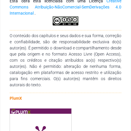
Esta obra está licenciada com uma Licença
Creative
aprendizagem da temática abordada dentro da Bioquímica
Commons Atribuição-NãoComercial-SemDerivações 4.0
aos alunos de Biologia no ensino médio, e do Ensino Superior
Internacional
.
na área de Biológicas permitindo estimular nos mesmos o
pensamento científico, além de promover a formulação e
resposta de hipóteses.
O conteúdo dos capítulos e seus dados e sua forma, correção
e confiabilidade, são de responsabilidade exclusiva do(s)
autor(es). É permitido o download e compartilhamento desde
que pela origem e no formato Acesso Livre (Open Access),
com os créditos e citação atribuídos ao(s) respectivo(s)
autor(es). Não é permitido: alteração de nenhuma forma,
catalogação em plataformas de acesso restrito e utilização
para fins comerciais. O(s) autor(es) mantêm os direitos
autorais do texto.
PlumX