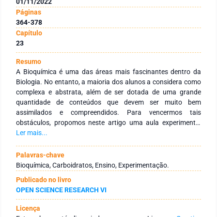
01/11/2022
Páginas
364-378
Capítulo
23
Resumo
A Bioquímica é uma das áreas mais fascinantes dentro da
Biologia. No entanto, a maioria dos alunos a considera como
complexa e abstrata, além de ser dotada de uma grande
quantidade de conteúdos que devem ser muito bem
assimilados e compreendidos. Para vencermos tais
obstáculos, propomos neste artigo uma aula experimental
utilizando-se materiais simples e de baixo custo para a
Ler mais...
determinação de açúcares redutores em alimentos e bebidas
do cotidiano por meio do Reagente de Benedict. Assim, a
Palavras-chave
atividade sugerida, fará ligação com o assunto da estrutura e
Bioquímica, Carboidratos, Ensino, Experimentação.
da função dos carboidratos aprendidos nas aulas teóricas de
Publicado no livro
Biologia, além de abordar conceitos relacionados a saúde,
OPEN SCIENCE RESEARCH VI
como dieta, nutrição e doenças como o diabetes. Dessa
maneira, acreditamos que a proposta experimental, possa
Licença
enriquecer o conhecimento dos alunos e facilitar a