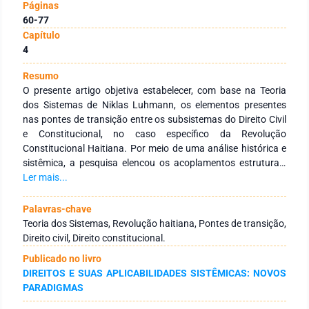
Páginas
60-77
Capítulo
4
Resumo
O presente artigo objetiva estabelecer, com base na Teoria
dos Sistemas de Niklas Luhmann, os elementos presentes
nas pontes de transição entre os subsistemas do Direito Civil
e Constitucional, no caso específico da Revolução
Constitucional Haitiana. Por meio de uma análise histórica e
sistêmica, a pesquisa elencou os acoplamentos estruturais
responsáveis pelo processo de perturbação dentro do
Ler mais...
Sistema do Direito, bem como examinou a ocorrência da
ressignificação dos elementos conforme o código interno do
Palavras-chave
subsistema. O estudo ainda apontou a importância de uma
Teoria dos Sistemas, Revolução haitiana, Pontes de transição,
análise horizontalizada do Direito, de forma a evitar a crise
Direito civil, Direito constitucional.
sistêmica e garantir a evolução do sistema autopoiético,
Publicado no livro
conforme a teoria aprimorada por Teubner.
DIREITOS E SUAS APLICABILIDADES SISTÊMICAS: NOVOS
PARADIGMAS