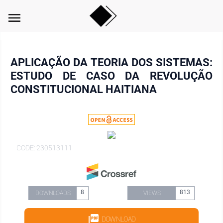
menu
APLICAÇÃO DA TEORIA DOS SISTEMAS:
ESTUDO DE CASO DA REVOLUÇÃO
CONSTITUCIONAL HAITIANA
CODE: 230513111
8
813
DOWNLOADS
VIEWS
DOWNLOAD