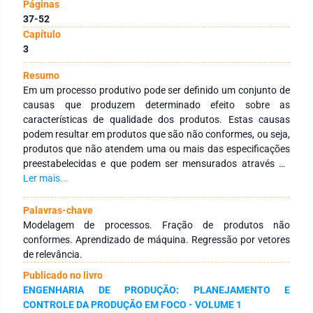
Páginas
37-52
Capítulo
3
Resumo
Em um processo produtivo pode ser definido um conjunto de
causas que produzem determinado efeito sobre as
características de qualidade dos produtos. Estas causas
podem resultar em produtos que são não conformes, ou seja,
produtos que não atendem uma ou mais das especificações
preestabelecidas e que podem ser mensurados através da
fração de produtos não conformes. A modelagem da fração
Ler mais...
de produtos não conformes pode ser realizada utilizando-se
diferentes técnicas e modelos de regressão. A regressão por
Palavras-chave
vetores de relevância (RVR) é uma técnica de aprendizado de
Modelagem de processos. Fração de produtos não
máquina utilizada nos últimos anos para a modelagem de
conformes. Aprendizado de máquina. Regressão por vetores
processos. Este artigo apresenta a aplicação da regressão
de relevância.
por vetores de relevância na modelagem da fração de
Publicado no livro
produtos não conformes às especificações de uma indústria
ENGENHARIA DE PRODUÇÃO: PLANEJAMENTO E
curtidora de couro. O modelo RVR obtido foi comparado com
CONTROLE DA PRODUÇÃO EM FOCO - VOLUME 1
modelos de regressão obtidos com redes neurais artificiais,