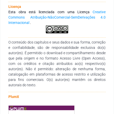
regressão por vetores de suporte, modelos lineares
Licença
generalizados, regressão Beta, regressão Ridge e regressão
Esta obra está licenciada com uma Licença
Creative
LASSO, desenvolvidos para o mesmo processo produtivo.
Commons Atribuição-NãoComercial-SemDerivações 4.0
Através dos resultados verifica-se que o modelo RVR
Internacional
.
apresenta melhor desempenho no ajuste do modelo aos
dados do processo do que os demais modelos analisados e o
modelo RVR representa adequadamente a fração de
produtos não conformes às especificações do processo
O conteúdo dos capítulos e seus dados e sua forma, correção
produtivo.
e confiabilidade, são de responsabilidade exclusiva do(s)
autor(es). É permitido o download e compartilhamento desde
que pela origem e no formato Acesso Livre (Open Access),
com os créditos e citação atribuídos ao(s) respectivo(s)
autor(es). Não é permitido: alteração de nenhuma forma,
catalogação em plataformas de acesso restrito e utilização
para fins comerciais. O(s) autor(es) mantêm os direitos
autorais do texto.
PlumX