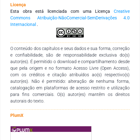
trabalho apresenta uma análise socioambiental da lagoa da
Licença
Bastiana, principal lagoa da cidade na área urbana.
Esta obra está licenciada com uma Licença
Creative
Metodologicamente, a pesquisa se deu em etapas inter-
Commons Atribuição-NãoComercial-SemDerivações 4.0
relacionadas de gabinete (levantamentos de dados
Internacional
.
documentais, bibliográficos, cartográficos e iconográficos),
campo (levantamento e verificação de dados) e laboratório
(tratamento e elaboração de materiais). Como resultados,
verificou-se que esta lagoa passa por um processo
O conteúdo dos capítulos e seus dados e sua forma, correção
acentuado de assoreamento, diminuição do seu espelho
e confiabilidade, são de responsabilidade exclusiva do(s)
d’água, atualmente tomado por plantas aquáticas. A limpeza
autor(es). É permitido o download e compartilhamento desde
e dragagem trazem a possibilidade de reestabelecer algumas
que pela origem e no formato Acesso Livre (Open Access),
características ambientais deste corpo hídrico, como tem
com os créditos e citação atribuídos ao(s) respectivo(s)
acontecido com outras lagoas, inclusive no estado do Ceará.
autor(es). Não é permitido: alteração de nenhuma forma,
Espera-se que o trabalho contribua para a discussão local e
catalogação em plataformas de acesso restrito e utilização
regional sobre o uso adequado de recursos hídricos,
para fins comerciais. O(s) autor(es) mantêm os direitos
notadamente em ambientes urbanos, e que sua conservação
autorais do texto.
esteja atrelada à gestão urbana e ambiental dentro de
diretrizes sustentáveis.
PlumX