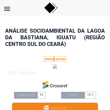
menu
ANÁLISE SOCIOAMBIENTAL DA LAGOA
DA BASTIANA, IGUATU (REGIÃO
CENTRO SUL DO CEARÁ)
CODE: 220910083
59
1811
DOWNLOADS
VIEWS
DOWNLOAD