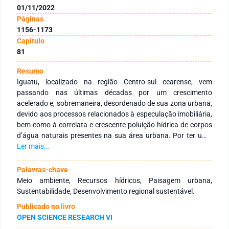
01/11/2022
Páginas
1156-1173
Capítulo
81
Resumo
Iguatu, localizado na região Centro-sul cearense, vem
passando nas últimas décadas por um crescimento
acelerado e, sobremaneira, desordenado de sua zona urbana,
devido aos processos relacionados à especulação imobiliária,
bem como à correlata e crescente poluição hídrica de corpos
d’água naturais presentes na sua área urbana. Por ter uma
morfologia plana e arenosa devido à formação
Ler mais...
predominantemente sedimentar da bacia de Iguatu,
associada presença do leito do rio Jaguaribe e suas águas; a
Palavras-chave
cidade é um autêntico “berço” natural para o surgimento de
Meio ambiente, Recursos hídricos, Paisagem urbana,
lagoas, ao passo que várias pontilhavam a paisagem urbana
Sustentabilidade, Desenvolvimento regional sustentável.
da cidade outrora, mas que ao longo dos anos foram
Publicado no livro
desaparecendo ou tendo seus tamanhos restringidos para
OPEN SCIENCE RESEARCH VI
dar espaço a construções diversas. Nesse contexto, o