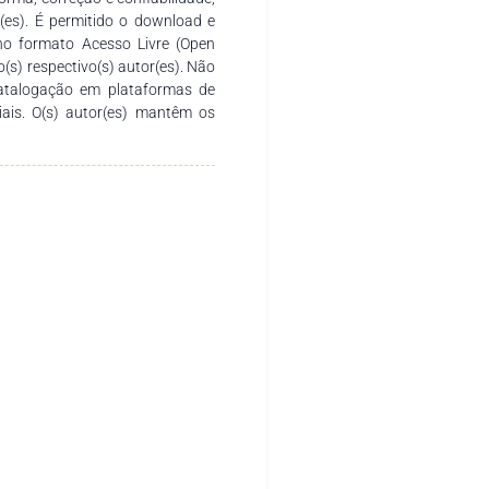
ificando para o diagnóstico e
r(es). É permitido o download e
o de reduzir as altas taxas de
no formato Acesso Livre (Open
o(s) respectivo(s) autor(es). Não
catalogação em plataformas de
ciais. O(s) autor(es) mantêm os