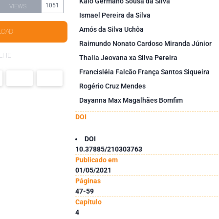
Kaio Germano Sousa da Silva
1051
VIEWS
Ismael Pereira da Silva
Amós da Silva Uchôa
LOAD
Raimundo Nonato Cardoso Miranda Júnior
LHE
Thalia Jeovana xa Silva Pereira
Francisléia Falcão França Santos Siqueira
Rogério Cruz Mendes
Dayanna Max Magalhães Bomfim
DOI
DOI
10.37885/210303763
Publicado em
01/05/2021
Páginas
47-59
Capítulo
4