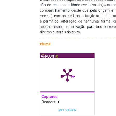
atividades de rastreamento veem se intens
são de responsabilidade exclusiva do(s) auto
tratamento precoce da hanseníase com objetiv
compartilhamento desde que pela origem e 
casos multibacilares.
Access), com os créditos e citação atribuídos a
é permitido: alteração de nenhuma forma, 
acesso restrito e utilização para fins comer
direitos autorais do texto.
PlumX
Captures
Readers:
1
see details