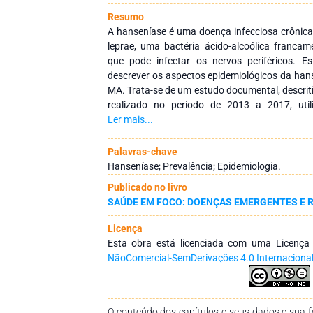
Resumo
A hanseníase é uma doença infecciosa crônic
leprae, uma bactéria ácido-alcoólica francam
que pode infectar os nervos periféricos. E
descrever os aspectos epidemiológicos da han
MA. Trata-se de um estudo documental, descritiv
realizado no período de 2013 a 2017, uti
Informação de Agravos de Notificação (SINAN
Ler mais...
estudo avaliou 349 casos de hanseníase n
município de Caxias do estado do Maranhão. 
Palavras-chave
foram registrados no ano de 2013 (6,15/1000
Hanseníase; Prevalência; Epidemiologia.
ao perfil dos pacientes identificados houve pr
Publicado no livro
191 (54,7%) dos casos, em que houve predominâ
SAÚDE EM FOCO: DOENÇAS EMERGENTES E 
ano (18,6%), a avaliação da classificação o
multibacilar com 260 (74,5%), quanto ao per
Licença
decorrência da hanseníase o maior índice são
Esta obra está licenciada com uma Licenç
(43,3%) dos casos, e com relação ao esqu
NãoComercial-SemDerivações 4.0 Internaciona
receberam tratamento poliquimioterápico mult
A hanseníase ainda é considerada uma doença n
politicas púbicas voltadas para erradicação
longa e lenta trajetória para eliminação 
O conteúdo dos capítulos e seus dados e sua fo