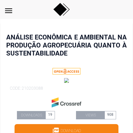
menu
ANÁLISE ECONÔMICA E AMBIENTAL NA
PRODUÇÃO AGROPECUÁRIA QUANTO À
SUSTENTABILIDADE
CODE: 210203088
19
908
DOWNLOADS
VIEWS
DOWNLOAD