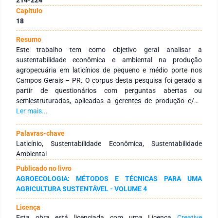
Capítulo
18
Resumo
Este trabalho tem como objetivo geral analisar a
sustentabilidade econômica e ambiental na produção
agropecuária em laticínios de pequeno e médio porte nos
Campos Gerais – PR. O corpus desta pesquisa foi gerado a
partir de questionários com perguntas abertas ou
semiestruturadas, aplicadas a gerentes de produção e/ou
proprietários dos laticínios. Além desses, o corpus foi gerado
Ler mais...
por rodas de conversa realizadas com gerentes de produção
das mesmas instituições referidas. Para a realização desse
Palavras-chave
estudo fundamentou-se nas contribuições teóricas sobre
Laticínio, Sustentabilidade Econômica, Sustentabilidade
sustentabilidade econômica e ambiental; e sustentabilidade
Ambiental
na atividade leiteira em pequenos e médios laticínios. A
Publicado no livro
presente pesquisa é classificada do ponto de vista de sua
AGROECOLOGIA: MÉTODOS E TÉCNICAS PARA UMA
natureza como aplicada, com o objetivo de gerar
AGRICULTURA SUSTENTÁVEL - VOLUME 4
conhecimentos para utilização prática e dirigida à solução de
problemas específicos; a pesquisa também se caracteriza
Licença
como qualitativa. Os resultados da pesquisa apontam que os
Esta obra está licenciada com uma Licença
Creative