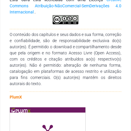
laticínios de pequeno e médio porte ainda não se encontram
Commons Atribuição-NãoComercial-SemDerivações 4.0
estruturados quanto à implantação da sustentabilidade
Internacional
.
econômica e ambiental; concluiu-se, que os produtores não
possuem conhecimento técnico sobre sustentabilidade na
atividade leiteira. A guisa de conclusão dessa pesquisa
aponta que, no entanto, há ainda um longo caminho a ser
O conteúdo dos capítulos e seus dados e sua forma, correção
percorrido para que os laticínios de pequeno e médio porte
e confiabilidade, são de responsabilidade exclusiva do(s)
consigam se adaptar a implantação ou até mesmo a
autor(es). É permitido o download e compartilhamento desde
educação quanto a sustentabilidade econômica e ambiental
que pela origem e no formato Acesso Livre (Open Access),
com os créditos e citação atribuídos ao(s) respectivo(s)
autor(es). Não é permitido: alteração de nenhuma forma,
catalogação em plataformas de acesso restrito e utilização
para fins comerciais. O(s) autor(es) mantêm os direitos
autorais do texto.
PlumX