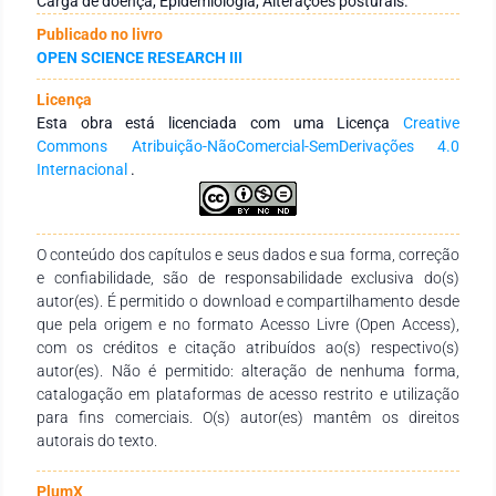
Carga de doença, Epidemiologia, Alterações posturais.
agravo em uma população. Objetivos: Analisar os índices
Publicado no livro
anos de vida ajustados por incapacidade na dor lombar e
OPEN SCIENCE RESEARCH III
cervical entre indivíduos de 5-14 anos nos estados do Ceará,
Bahia, Alagoas, Sergipe, Maranhão, Rio Grande do Norte,
Licença
Paraíba, Piauí e Pernambuco no ano de 2016. Metodologia:
Esta obra está licenciada com uma Licença
Creative
estudo ecológico, baseado em dados secundários do Global
Commons Atribuição-NãoComercial-SemDerivações 4.0
Health Data Exchange (GBD 2016). A coleta foi realizada no
Internacional
.
período de outubro de 2018 sendo analisados dados de
homens e mulheres entre 5-14 anos de idade que foram
afetadas dor lombar e cervical. Resultados: Houve
incremento no índice de anos de vida ajudados por
O conteúdo dos capítulos e seus dados e sua forma, correção
incapacidade na dor da coluna lombar e cervical. Conclusão:
e confiabilidade, são de responsabilidade exclusiva do(s)
A carga global do uso da dor lombar e cervical impacta
autor(es). É permitido o download e compartilhamento desde
negativamente na funcionalidade e qualidade de vida dos
que pela origem e no formato Acesso Livre (Open Access),
adolescentes nordestinos.
com os créditos e citação atribuídos ao(s) respectivo(s)
autor(es). Não é permitido: alteração de nenhuma forma,
catalogação em plataformas de acesso restrito e utilização
para fins comerciais. O(s) autor(es) mantêm os direitos
autorais do texto.
PlumX