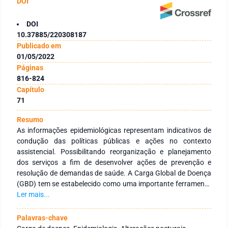
DOI
DOI
10.37885/220308187
Publicado em
01/05/2022
Páginas
816-824
Capítulo
71
Resumo
As informações epidemiológicas representam indicativos de
condução das políticas públicas e ações no contexto
assistencial. Possibilitando reorganização e planejamento
dos serviços a fim de desenvolver ações de prevenção e
resolução de demandas de saúde. A Carga Global de Doença
(GBD) tem se estabelecido como uma importante ferramenta
de compreensão de como um agravo/doença interfere no
Ler mais...
modo de viver de uma população. O uso de medidas como
Disability Adjusted Life Years- anos de vida ajustados por
Palavras-chave
incapacidade (DALYs) permitem avaliar o impacto de um