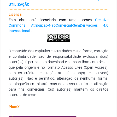
processos sociais e naturais, um olhar lançado pelos homens
UTILIZAÇÃO
sobre seu meio biofísico e orientado por suas necessidades,
seus conhecimentos e seu savoir faire (GODARD, 2000). E
Licença
como recursos territoriais aqueles de diferentes naturezas,
Esta obra está licenciada com uma Licença
Creative
podendo ser dados ou construídos, aqueles considerados
Commons Atribuição-NãoComercial-SemDerivações 4.0
ativos e recursos do tipo genérico ou específico (PECQUEUR,
Internacional
.
2005). O presente estudo visa analisar os recursos
específicos do território estudado. Todavia, reconhece-se que
no âmbito dos ativos genéricos do território pesquisado está
o setor portuário que gera consequências na forma como os
O conteúdo dos capítulos e seus dados e sua forma, correção
recursos naturais e territoriais são usados pelos seus
e confiabilidade, são de responsabilidade exclusiva do(s)
autóctones.
autor(es). É permitido o download e compartilhamento desde
que pela origem e no formato Acesso Livre (Open Access),
com os créditos e citação atribuídos ao(s) respectivo(s)
autor(es). Não é permitido: alteração de nenhuma forma,
catalogação em plataformas de acesso restrito e utilização
para fins comerciais. O(s) autor(es) mantêm os direitos
autorais do texto.
PlumX