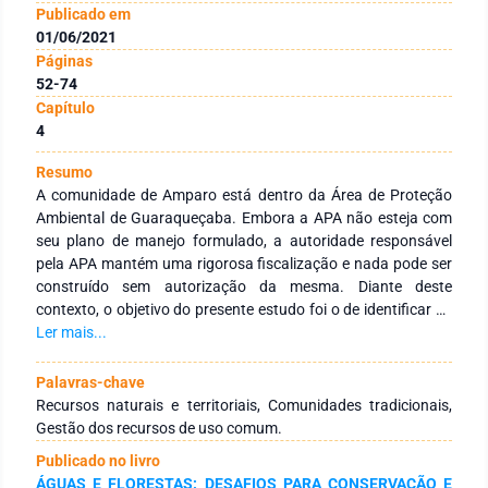
Publicado em
01/06/2021
Páginas
52-74
Capítulo
4
Resumo
A comunidade de Amparo está dentro da Área de Proteção
Ambiental de Guaraqueçaba. Embora a APA não esteja com
seu plano de manejo formulado, a autoridade responsável
pela APA mantém uma rigorosa fiscalização e nada pode ser
construído sem autorização da mesma. Diante deste
contexto, o objetivo do presente estudo foi o de identificar as
estratégias de uso dos recursos naturais e territoriais dos
Ler mais...
moradores da comunidade de Amparo, buscando demonstrar
os limites e potencialidades do sistema de gestão
Palavras-chave
participativa desta comunidade, bem como encontrar
Recursos naturais e territoriais, Comunidades tradicionais,
alternativas para que a Comunidade Amparo continue a ser
Gestão dos recursos de uso comum.
um lugar de vida e história. Concebe-se para este estudo o
Publicado no livro
recurso natural como aquele situado na interface entre
ÁGUAS E FLORESTAS: DESAFIOS PARA CONSERVAÇÃO E