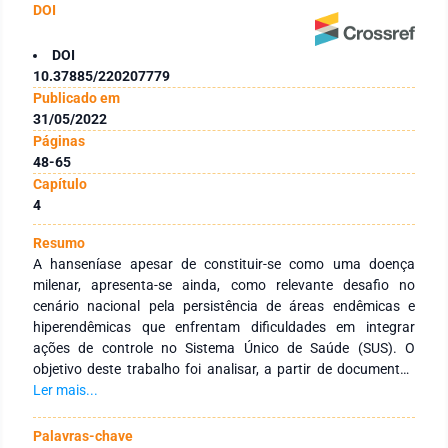
DOI
DOI
10.37885/220207779
Publicado em
31/05/2022
Páginas
48-65
Capítulo
4
Resumo
A hanseníase apesar de constituir-se como uma doença
milenar, apresenta-se ainda, como relevante desafio no
cenário nacional pela persistência de áreas endêmicas e
hiperendêmicas que enfrentam dificuldades em integrar
ações de controle no Sistema Único de Saúde (SUS). O
objetivo deste trabalho foi analisar, a partir de documentos
legislativos e normativos, a construção histórica de políticas
Ler mais...
direcionadas à hanseníase no Brasil, de 1988 a 2019. Foi
realizada uma revisão integrativa sobre a hanseníase como
Palavras-chave