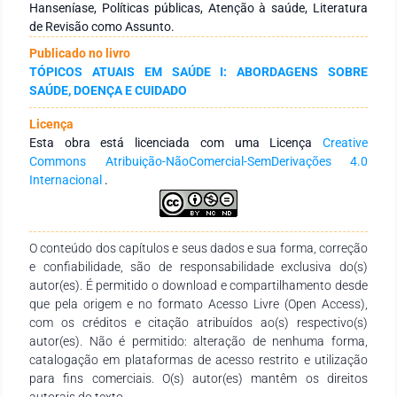
medida de saúde pública em distintas conjunturas societais
Hanseníase, Políticas públicas, Atenção à saúde, Literatura
brasileiras. A produção dos dados deu-se por análise de
de Revisão como Assunto.
documentos técnicos e normativos elaborados pelo
Publicado no livro
Ministério da Saúde, artigos científicos identificados nas
TÓPICOS ATUAIS EM SAÚDE I: ABORDAGENS SOBRE
bases de dados LILACS, Portal de Periódicos CAPES, SciELO,
SAÚDE, DOENÇA E CUIDADO
Biblioteca Virtual de Saúde, Portal do Ministério da Saúde,
canal do Ministério da Saúde no YouTube e site saúde legis. O
Licença
corpus final constituiu 42 artigos. Os resultados incluíram
Esta obra está licenciada com uma Licença
Creative
uma linha do tempo que abrange eventos críticos
Commons Atribuição-NãoComercial-SemDerivações 4.0
relacionados à organização dos modelos de atenção à saúde
Internacional
.
de pessoas com hanseníase em cada período conjuntural,
subsidiada por uma análise de viabilidade. Esta análise
possibilitou compreender o processo histórico de construção
de estratégias para controle da hanseníase e identificar
O conteúdo dos capítulos e seus dados e sua forma, correção
oportunidades e dificuldades nas conjunturas analisadas e
e confiabilidade, são de responsabilidade exclusiva do(s)
no contexto atual.
autor(es). É permitido o download e compartilhamento desde
que pela origem e no formato Acesso Livre (Open Access),
com os créditos e citação atribuídos ao(s) respectivo(s)
autor(es). Não é permitido: alteração de nenhuma forma,
catalogação em plataformas de acesso restrito e utilização
para fins comerciais. O(s) autor(es) mantêm os direitos
autorais do texto.