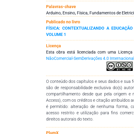
ativa, se apresenta como uma possibilidade d
Palavras-chave
aluno passa a ser o protagonista e partic
Arduino, Ensino, Física, Fundamentos de Eletric
benefícios. Assim a proposta deste trabalho é r
Publicado no livro
metodologia ativa com o auxílio da placa Ard
FÍSICA: CONTEXTUALIZANDO A EDUCAÇÃO
alunos do ensino médio, e posteriormente
VOLUME 1
pesquisa qualitativa/quantitativa. Os resultad
destaca-se que 99% dos alunos recomend
Licença
disciplinas de Física, e 100% dos alunos avali
Esta obra está licenciada com uma Licenç
bom potencial em relação a metodologia tradici
NãoComercial-SemDerivações 4.0 Internaciona
O conteúdo dos capítulos e seus dados e sua fo
são de responsabilidade exclusiva do(s) auto
compartilhamento desde que pela origem e 
Access), com os créditos e citação atribuídos a
é permitido: alteração de nenhuma forma, 
acesso restrito e utilização para fins comer
direitos autorais do texto.
PlumX