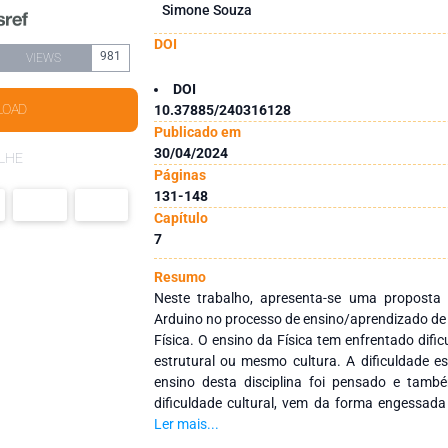
Simone Souza
DOI
981
VIEWS
DOI
LOAD
10.37885/240316128
Publicado em
30/04/2024
LHE
Páginas
131-148
Capítulo
7
Resumo
Neste trabalho, apresenta-se uma proposta 
Arduino no processo de ensino/aprendizado de
Física. O ensino da Física tem enfrentado difi
estrutural ou mesmo cultura. A dificuldade 
ensino desta disciplina foi pensado e també
dificuldade cultural, vem da forma engessada
professor é sempre o detentor de todo con
Ler mais...
mecanizam o processo através de repetição.