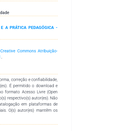
e mudança de paradigma, onde o
ipante ativo, trazendo vários
idade
ealizar a aplicação de aulas com
uino para ensino da Física com
 E A PRÁTICA PEDAGÓGICA -
 fazer uma avaliação com uma
os obtidos são satisfatórios, e
am mais aulas como está nas
aram a metodologia ativa com um
a
Creative Commons Atribuição-
onal.
l
.
rma, correção e confiabilidade,
r(es). É permitido o download e
no formato Acesso Livre (Open
o(s) respectivo(s) autor(es). Não
catalogação em plataformas de
ciais. O(s) autor(es) mantêm os