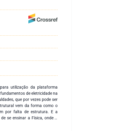
para utilização da plataforma
 fundamentos de eletricidade na
culdades, que por vezes pode ser
estrutural vem da forma como o
m por falta de estrutura. E a
 de se ensinar a Física, onde o
hecimento e os alunos apenas
 Neste sentido, a metodologia