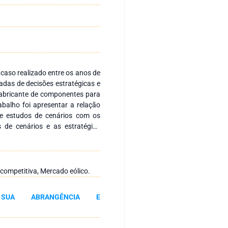
caso realizado entre os anos de
adas de decisões estratégicas e
abricante de componentes para
abalho foi apresentar a relação
de estudos de cenários com os
 de cenários e as estratégias
conseguiu executá-las e trouxe
o, entrando em processo de
ltando em um grande impacto
ez que em chegou a ter 5.275
competitiva, Mercado eólico.
PIB do município de Sorocaba no
 ações da alta diretoria, mas o
 SUA ABRANGÊNCIA E
tégicas prováveis baseando-se
s em relação ao plano teórico
s oito anos da implementação.