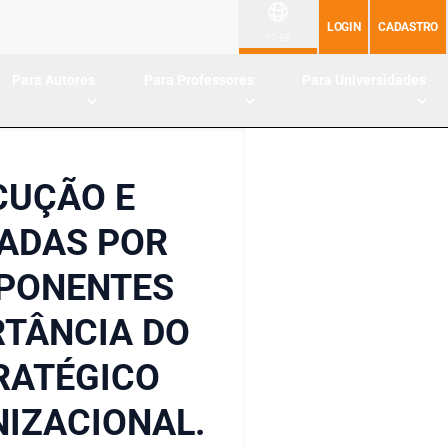
LOGIN
CADASTRO
PT-BR
Para Autores
Para Professores
Para Universidades
CUÇÃO E
TADAS POR
MPONENTES
RTÂNCIA DO
RATÉGICO
NIZACIONAL.