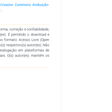
a
Creative Commons Atribuição-
l
.
rma, correção e confiabilidade,
r(es). É permitido o download e
no formato Acesso Livre (Open
o(s) respectivo(s) autor(es). Não
catalogação em plataformas de
ciais. O(s) autor(es) mantêm os