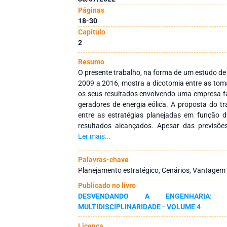
Páginas
18-30
Capítulo
2
Resumo
O presente trabalho, na forma de um estudo de 
2009 a 2016, mostra a dicotomia entre as tom
os seus resultados envolvendo uma empresa f
geradores de energia eólica. A proposta do tr
entre as estratégias planejadas em função 
resultados alcançados. Apesar das previsões
terem se mostradas corretas, a empresa não 
Ler mais...
como consequência a sua reestruturaçã
recuperação judicial no ano de 2017 resu
Palavras-chave
negativo para a economia regional, uma v
Planejamento estratégico, Cenários, Vantagem 
Funcionários e teve participação de 3,80% no 
Publicado no livro
ano de 2014. O estudo não julga as decisões ou
DESVENDANDO A ENGENHARIA:
estabelecimento de um plano com ações estra
MULTIDISCIPLINARIDADE - VOLUME 4
nos dados disponíveis e a comparação desta
proposto com os resultados finais obtidos apó
Licença