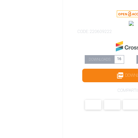
CODE: 220609222
16
DOWNLOADS
DOWN
COMPARTI