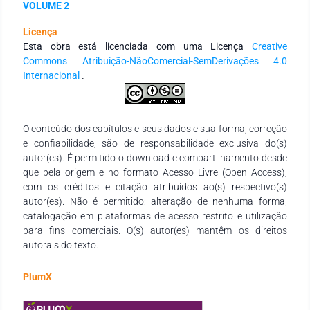
VOLUME 2
semanalmente para sementes com tratamento e sem
tratamento e conseguimos verificar diferenças na
Licença
porcentagem de germinação como mostra o trabalho a
Esta obra está licenciada com uma Licença
Creative
seguir. A avaliação foi realizada fazendo a semeadura
Commons Atribuição-NãoComercial-SemDerivações 4.0
semanalmente e verificando se aquelas sementes
Internacional
.
germinaram e quantas pelo fato de estarem tratadas a algum
tempo armazenadas. Pequenos produtores acabam
realizando esse procedimento em sua propriedade, pois este
acaba sendo um procedimento fácil, com a utilização de
O conteúdo dos capítulos e seus dados e sua forma, correção
tambores ou até mesmo de uma betoneira os produtores
e confiabilidade, são de responsabilidade exclusiva do(s)
conseguem realizar este procedimento.
autor(es). É permitido o download e compartilhamento desde
que pela origem e no formato Acesso Livre (Open Access),
com os créditos e citação atribuídos ao(s) respectivo(s)
autor(es). Não é permitido: alteração de nenhuma forma,
catalogação em plataformas de acesso restrito e utilização
para fins comerciais. O(s) autor(es) mantêm os direitos
autorais do texto.
PlumX