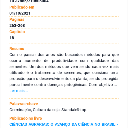
10.37885/210605004
Publicado em
01/10/2021
Páginas
263-268
Capítulo
18
Resumo
Com o passar dos anos são buscados métodos para que
ocorra aumento de produtividade com qualidade das
sementes. Um dos métodos que vem sendo cada vez mais
utilizado é o tratamento de sementes, que ocasiona uma
proteção para o desenvolvimento da planta, sendo protegida
parcialmente contra doenças patogênicas. Com objetivo de
analisar a longevidade das sementes de soja com tratamento
Ler mais...
de sementes, utilizamos o Standak® Top que é uma mistura
pronta contendo o inseticida Fipronil do grupo pirazol, e os
Palavras-chave
fungicidas Piraclostrobina do grupo das estrubirulinas e Metil
Germinação, Cultura da soja, Standak® top.
Tiofanato do grupo dos benzimidazois, seletivo para a cultura
Publicado no livro
da soja, que quando utilizado protege as plântulas contra o
CIÊNCIAS AGRÁRIAS: O AVANÇO DA CIÊNCIA NO BRASIL -
ataque de pragas e fungos. O plantio foi realizado