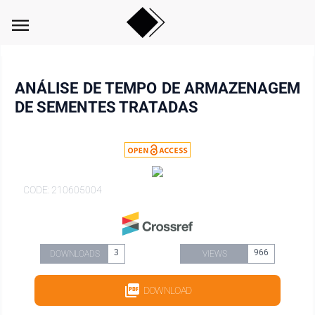
menu
ANÁLISE DE TEMPO DE ARMAZENAGEM
DE SEMENTES TRATADAS
CODE: 210605004
3
966
DOWNLOADS
VIEWS
DOWNLOAD