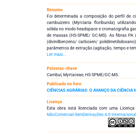
Resumo
Foi determinada a composição do perfil de c
cambuizeiro (Myrciaria floribunda) utilizan
sólida no modo headspace e cromatografia ga
de massas (HS-SPME/ GC-MS). As fibras PA 
(divinilbenzeno/ carboxen/ polidimetilsiloxa
parâmetros de extração (agitação, tempo e temp
fibra com maior número de compostos isola
Ler mais...
voláteis foram identificados através do HS-S
maduros de cambuí. Estes compostos foram c
Palavras-chave
químicas, sendo a maioria pertencente à cla
Cambuí, Myrtaceae, HS-SPME/GC-MS.
Adicionalmente, foi possível verificar que a fibr
Publicado no livro
teve melhor desempenho, permitindo a ext
CIÊNCIAS AGRÁRIAS: O AVANÇO DA CIÊNCIA 
compostos voláteis (n = 35). As condições
isolamento de um maior número de composto
Licença
tempos superiores a 26 min e temperaturas ac
Esta obra está licenciada com uma Licenç
rpm, isto para a fibra PA. Da mesma forma, ver
NãoComercial-SemDerivações 4.0 Internaciona
hidrocarbonetos foram a classe química com m
o que está associado principalmente ao perfil d