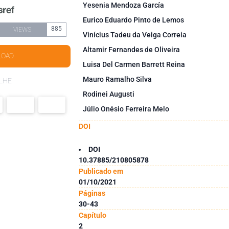
Yesenia Mendoza García
Eurico Eduardo Pinto de Lemos
885
VIEWS
Vinícius Tadeu da Veiga Correia
Altamir Fernandes de Oliveira
LOAD
Luisa Del Carmen Barrett Reina
Mauro Ramalho Silva
LHE
Rodinei Augusti
Júlio Onésio Ferreira Melo
DOI
DOI
10.37885/210805878
Publicado em
01/10/2021
Páginas
30-43
Capítulo
2