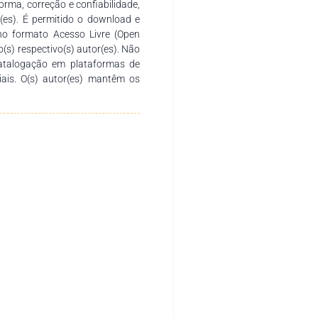
rma, correção e confiabilidade,
r(es). É permitido o download e
no formato Acesso Livre (Open
o(s) respectivo(s) autor(es). Não
catalogação em plataformas de
ciais. O(s) autor(es) mantêm os