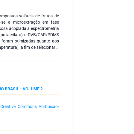
ompostos voláteis de frutos de
do-se a microextração em fase
sosa acoplada a espectrometria
(poliacrilato) e DVB/CAR/PDMS
no) foram otimizadas quanto aos
eratura), a fim de selecionar a
dos. Um total de 48 compostos
PME/ GC-MS presentes nos frutos
lassificados em cinco classes
sse dos sesquiterpenos (71%).
a revestida com poliacrilato (PA)
ração de um número maior de
NO BRASIL - VOLUME 2
 de extração que permitiram o
s voláteis, corresponderam a
ima de 85 °C com agitação de 79
a
Creative Commons Atribuição-
ificou-se que os sesquiterpenos
l
.
aior predominância nos frutos,
e voláteis dos frutos analisados.