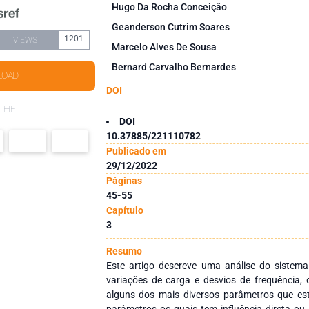
Hugo Da Rocha Conceição
Geanderson Cutrim Soares
1201
VIEWS
Marcelo Alves De Sousa
Bernard Carvalho Bernardes
LOAD
DOI
LHE
DOI
10.37885/221110782
Publicado em
29/12/2022
Páginas
45-55
Capítulo
3
Resumo
Este artigo descreve uma análise do sistema 
variações de carga e desvios de frequência,
alguns dos mais diversos parâmetros que est
parâmetros os quais tem influência direta ou 