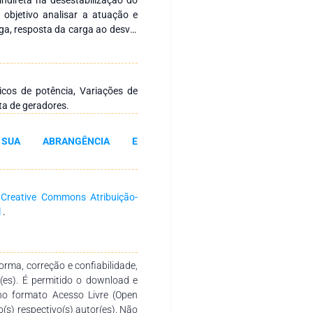
 objetivo analisar a atuação e
ga, resposta da carga ao desvio
 mais diversos recursos e meios
tualidade que possa ocorrer no
resentando as características
ricos de potência, Variações de
ta de geradores.
 SUA ABRANGÊNCIA E
a
Creative Commons Atribuição-
l
.
rma, correção e confiabilidade,
r(es). É permitido o download e
no formato Acesso Livre (Open
o(s) respectivo(s) autor(es). Não