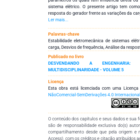
sistema elétrico. O presente artigo tem como
resposta do gerador frente as variações da car
de frequência e também apresentar alguns dos
Ler mais...
técnicos utilizados em virtude de cada even
sistema elétrico de potência, no geral ap
Palavras-chave
intrínsecas de cada ponto a ser estudado.
Estabilidade eletromecânica de sistemas elét
carga, Desvios de frequência, Análise da respos
Publicado no livro
DESVENDANDO A ENGENHARIA:
MULTIDISCIPLINARIDADE - VOLUME 5
Licença
Esta obra está licenciada com uma Licenç
NãoComercial-SemDerivações 4.0 Internaciona
O conteúdo dos capítulos e seus dados e sua fo
são de responsabilidade exclusiva do(s) auto
compartilhamento desde que pela origem e 
Access), com os créditos e citação atribuídos a