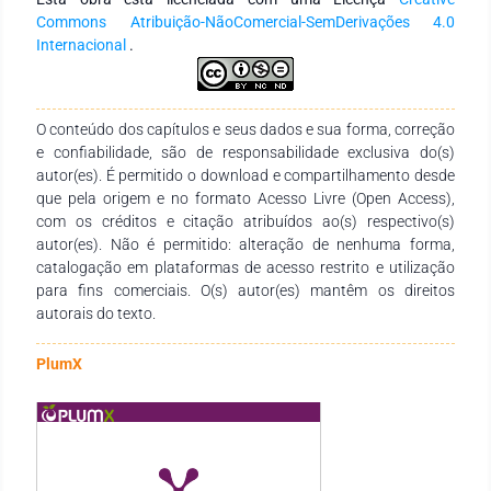
consequentemente, maiores perdas. Conclusão: Deste modo,
Commons Atribuição-NãoComercial-SemDerivações 4.0
conclui-se que a ocorrência de contusões gera grandes
Internacional
.
prejuízos para a cadeia produtiva, e ainda, é essencial a
aplicação de estratégias preventivas com o intuito de diminuir
o descarte e melhorar a qualidade do produto final.
O conteúdo dos capítulos e seus dados e sua forma, correção
e confiabilidade, são de responsabilidade exclusiva do(s)
autor(es). É permitido o download e compartilhamento desde
que pela origem e no formato Acesso Livre (Open Access),
com os créditos e citação atribuídos ao(s) respectivo(s)
autor(es). Não é permitido: alteração de nenhuma forma,
catalogação em plataformas de acesso restrito e utilização
para fins comerciais. O(s) autor(es) mantêm os direitos
autorais do texto.
PlumX