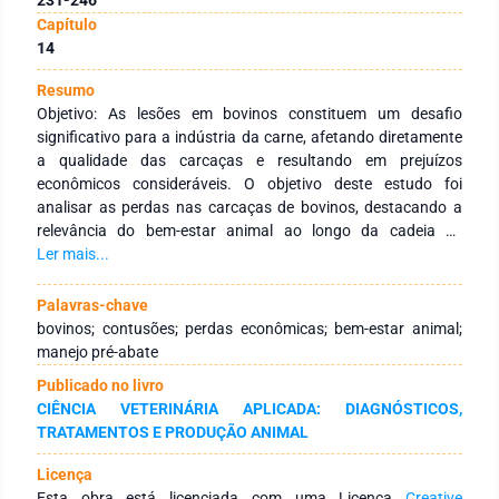
Capítulo
14
Resumo
Objetivo: As lesões em bovinos constituem um desafio
significativo para a indústria da carne, afetando diretamente
a qualidade das carcaças e resultando em prejuízos
econômicos consideráveis. O objetivo deste estudo foi
analisar as perdas nas carcaças de bovinos, destacando a
relevância do bem-estar animal ao longo da cadeia de
produção. Métodos: O estudo foi conduzido em um
Ler mais...
abatedouro de bovinos, onde foram coletados dados sobre
as lesões nas carcaças, incluindo a identificação, remoção e
Palavras-chave
pesagem das regiões afetadas. No total foram avaliados 160
bovinos; contusões; perdas econômicas; bem-estar animal;
animais, sendo 87 fêmeas e 73 machos de 5 lotes distintos.
manejo pré-abate
Esta avaliação quantificou o impacto financeiro das lesões.
Publicado no livro
Resultados: Observou-se que os métodos impróprios de
CIÊNCIA VETERINÁRIA APLICADA: DIAGNÓSTICOS,
manuseio, transporte e processamento podem prejudicar a
TRATAMENTOS E PRODUÇÃO ANIMAL
qualidade da carne e resultar em perdas financeiras. As
fêmeas de idade avançada e com distâncias maiores de
Licença
transporte apresentaram mais contusões,
Esta obra está licenciada com uma Licença
Creative