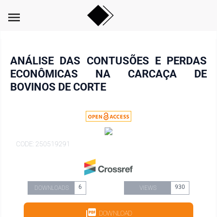
menu
ANÁLISE DAS CONTUSÕES E PERDAS
ECONÔMICAS NA CARCAÇA DE
BOVINOS DE CORTE
CODE: 250519291
6
930
DOWNLOADS
VIEWS
DOWNLOAD