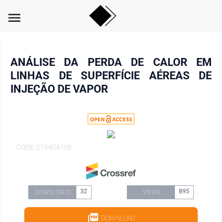
menu
ANÁLISE DA PERDA DE CALOR EM
LINHAS DE SUPERFÍCIE AÉREAS DE
INJEÇÃO DE VAPOR
CODE: 210404106
32
895
DOWNLOADS
VIEWS
DOWNLOAD