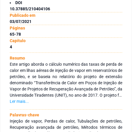
DOI
10.37885/210404106
Publicado em
03/07/2021
Páginas
65-78
Capítulo
4
Resumo
Este artigo aborda o cálculo numérico das taxas de perda de
calor em lihas aéreas de injeção de vapor em reservatórios de
petróleo, e se baseia no relatório do projeto de extensão
denominado “Transferência de Calor em Poços de Injeção de
Vapor de Projetos de Recuperação Avançada de Petróleo”, da
Universidade Tiradentes (UNIT), no ano de 2017. O projeto foi
executado pelos alunos Kaique Dantas Silva, Larissa Ferreira
Ler mais...
Torres, Lílian Lima Bomfim e Ronnie Matos Tavares Feitosa,
todos co-autores deste artigo, sob orientação técnica e
Palavras-chave
coordenação dos professores Josan Carvalho de Figueiredo
Injeçâo de vapor, Perdas de calor, Tubulações de petróleo,
Filho e Mário Celso Neves de Andrade, também co-autores.As
Recuperação avançada de petróleo, Métodos térmicos de