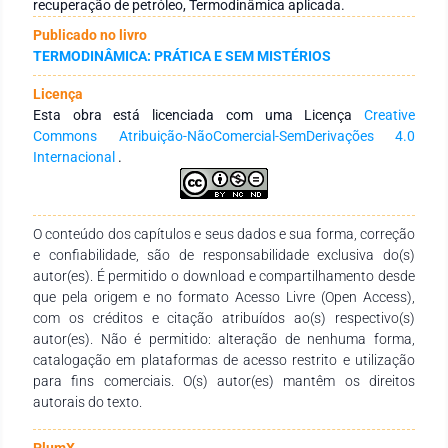
linhas de injeção de vapor em um campo de petróleo vão
recuperação de petróleo, Termodinâmica aplicada.
desde a saída do gerador até a cabeça do poço injetor e, para
Publicado no livro
os cálculos das perdas de calor, foi considerada como modelo
TERMODINÂMICA: PRÁTICA E SEM MISTÉRIOS
uma tubulação com 1000 m de extensão total, tendo sido
calculadas as perdas por convecção no interior dos tubos,
Licença
condução na tubulação e no isolamento térmico e convecção
Esta obra está licenciada com uma Licença
Creative
mais radiação na parte externa aos tubos, em contato com ar
Commons Atribuição-NãoComercial-SemDerivações 4.0
ambiente. As taxas encontradas foram analisadas em função
Internacional
.
do comprimento da tubulação, visto que, ao se distanciar do
gerador, essas perdas são intensificadas e a quantificação do
título de vapor que chega à cabeça do poço é de fundamental
importância para atestar a eficiência do método de
O conteúdo dos capítulos e seus dados e sua forma, correção
recuperação secundária de petróleo por injeção de vapor. As
e confiabilidade, são de responsabilidade exclusiva do(s)
perdas foram calculadas e comparadas em relação ao
autor(es). É permitido o download e compartilhamento desde
comprimento unitário da tubulação, supostamente revestida
que pela origem e no formato Acesso Livre (Open Access),
com material isolante com o dobro da espessura da parede
com os créditos e citação atribuídos ao(s) respectivo(s)
da tubulação.
autor(es). Não é permitido: alteração de nenhuma forma,
catalogação em plataformas de acesso restrito e utilização
para fins comerciais. O(s) autor(es) mantêm os direitos
autorais do texto.
PlumX