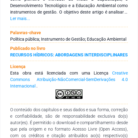
Desenvolvimento Tecnológico e a Educação Ambiental como
instrumentos de gestão. O objetivo deste artigo é analisar a
evolução das Ações de Capacitação em Recursos Hídricos
Ler mais...
realizadas no estado do Pará entre 2019 e 2024, bem como
caracterizar os tipos de ações desenvolvidas. Realizou-se
Palavras-chave
uma pesquisa documental, com base na análise dos
Política pública; Instrumento de Gestão; Educação Ambiental
Relatórios de Gestão Estadual de Recursos Hídricos do Pará,
Publicado no livro
referentes ao período de 2019–2023 e 2024. Os dados foram
RECURSOS HÍDRICOS: ABORDAGENS INTERDISCIPLINARES
coletados e analisados a partir de uma planilha em formato
Excel, disponibilizada pela Gerência do Sistema de
Licença
Informações sobre Recursos Hídricos (GESIR), e dos referidos
Esta obra está licenciada com uma Licença
Creative
relatórios. Os resultados indicam uma redução nas Ações de
Commons Atribuição-NãoComercial-SemDerivações 4.0
Capacitação em Recursos Hídricos nos anos de 2020 e 2021,
Internacional
.
possivelmente em virtude da pandemia da COVID-19, em
comparação à média histórica de 17 ações anuais. No
entanto, observa-se uma retomada do crescimento dessas
ações a partir de 2022, em decorrência do controle da
O conteúdo dos capítulos e seus dados e sua forma, correção
pandemia. Ademais, verificou-se uma mudança no formato
e confiabilidade, são de responsabilidade exclusiva do(s)
das atividades no período pós-pandemia, com a adoção de
autor(es). É permitido o download e compartilhamento desde
modelos remotos e híbridos. Conclui-se que o Órgão Gestor
que pela origem e no formato Acesso Livre (Open Access),
de Recursos Hídricos demonstrou capacidade de adaptação
com os créditos e citação atribuídos ao(s) respectivo(s)