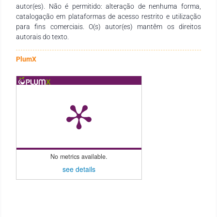
frente a diferentes contextos, implementando ações remotas
autor(es). Não é permitido: alteração de nenhuma forma,
durante a pandemia e, posteriormente, modalidades híbridas.
catalogação em plataformas de acesso restrito e utilização
A partir de 2024, as ações de capacitação tornaram-se mais
para fins comerciais. O(s) autor(es) mantêm os direitos
diversificadas, incluindo visitas técnicas, seminários,
autorais do texto.
workshops, palestras e outras atividades.
PlumX
No metrics available.
see details