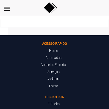
menu
ACESSO RÁPIDO
Home
Chamadas
Conselho Editorial
Serviços
Cadastro
Entrar
BIBLIOTECA
E-Books