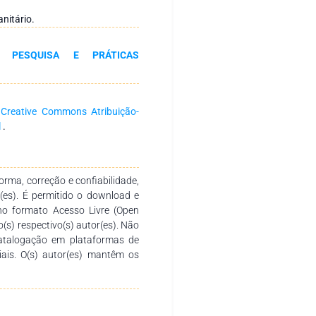
o levantamento dos impactos
 moradores em entrevistas
nitário.
loco, buscando identificar os
os envolvidos. Verificou-se que
: PESQUISA E PRÁTICAS
icados serem subjetivos, se
, permitiram julgar, ainda que
os resultados obtidos facilmente
tilização da matriz de Leopold
a
Creative Commons Atribuição-
bre sua aplicação, padronizando-
l
.
 forma correta. Apesar disso,
po na célula desativada da área
s previstos pelo método, que se
rma, correção e confiabilidade,
r(es). É permitido o download e
no formato Acesso Livre (Open
o(s) respectivo(s) autor(es). Não
catalogação em plataformas de
ciais. O(s) autor(es) mantêm os