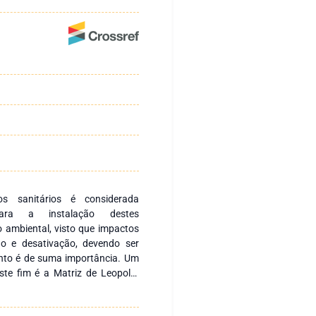
os sanitários é considerada
 para a instalação destes
 ambiental, visto que impactos
ão e desativação, devendo ser
tanto é de suma importância. Um
ste fim é a Matriz de Leopold.
gia aplicando-a em uma área de
 dos Reis, considerando apenas