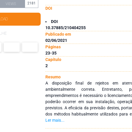
2181
VIEWS
DOI
LOAD
DOI
10.37885/210404255
LHE
Publicado em
02/06/2021
Páginas
23-35
Capítulo
2
Resumo
A disposição final de rejeitos em aterr
ambientalmente correta. Entretanto,
empreendimentos é necessário o licenciamento
poderão ocorrer em sua instalação, operaç
previstos. A eficácia da previsão destes, por
dos métodos habitualmente utilizados para e
Assim, buscou-se a validação desta metodolo
Ler mais...
aterro sanitário da CTR Costa Verde em Angra