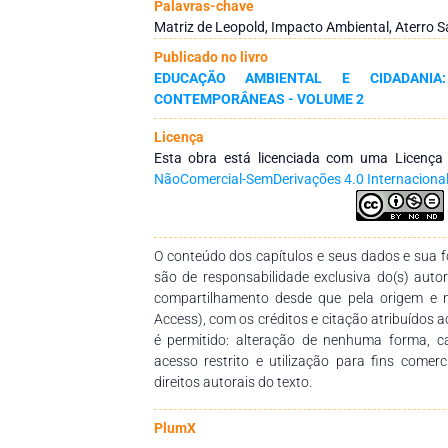
a fase de operação. Como subsídios para 
Palavras-chave
ambientais foram obtidos dados com os
Matriz de Leopold, Impacto Ambiental, Aterro Sa
exploratórias e por meio da observação in 
Publicado no livro
aspectos biológicos, físicos e socioeconômic
EDUCAÇÃO AMBIENTAL E CIDADANIA
apesar dos critérios e ponderações apl
CONTEMPORÂNEAS - VOLUME 2
caracterizando como uma das falhas do método
de forma restrita, cada ação no aterro, sendo 
Licença
analisados. As dificuldades encontradas na u
Esta obra está licenciada com uma Licenç
foram a falta de referências bibliográficas so
NãoComercial-SemDerivações 4.0 Internaciona
a; além do elevado tempo para aplicá-la de
verificou-se que os impactos ocorridos em cam
de disposição de resíduos foram similares ao
mostrou, portanto válido e eficaz.
O conteúdo dos capítulos e seus dados e sua fo
são de responsabilidade exclusiva do(s) auto
compartilhamento desde que pela origem e 
Access), com os créditos e citação atribuídos a
é permitido: alteração de nenhuma forma, 
acesso restrito e utilização para fins comer
direitos autorais do texto.
PlumX