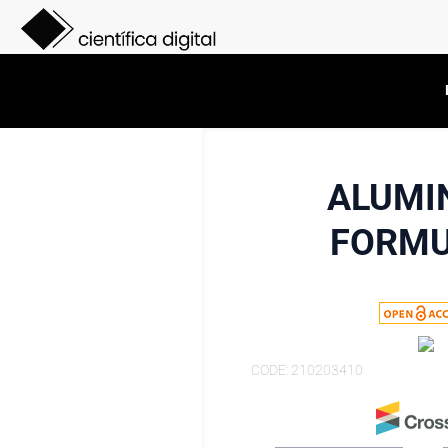
ALUMIN
FORMU
CODE: 210203410