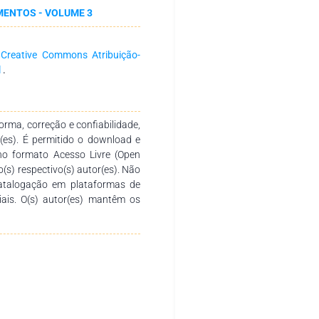
MENTOS - VOLUME 3
a
Creative Commons Atribuição-
l
.
rma, correção e confiabilidade,
r(es). É permitido o download e
no formato Acesso Livre (Open
o(s) respectivo(s) autor(es). Não
catalogação em plataformas de
ciais. O(s) autor(es) mantêm os