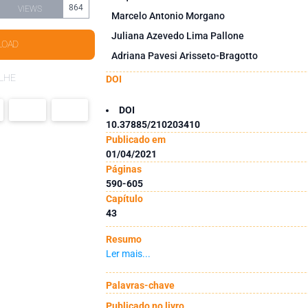
864
VIEWS
Marcelo Antonio Morgano
Juliana Azevedo Lima Pallone
LOAD
Adriana Pavesi Arisseto-Bragotto
LHE
DOI
DOI
10.37885/210203410
Publicado em
01/04/2021
Páginas
590-605
Capítulo
43
Resumo
Ler mais...
Palavras-chave
Publicado no livro