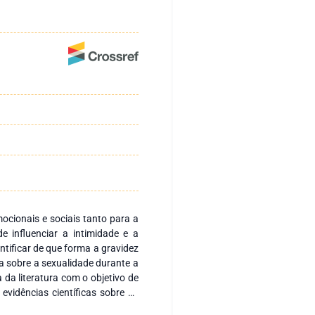
mocionais e sociais tanto para a
 influenciar a intimidade e a
entificar de que forma a gravidez
na sobre a sexualidade durante a
 da literatura com o objetivo de
evidências científicas sobre as
 tal, foi efetuada uma pesquisa