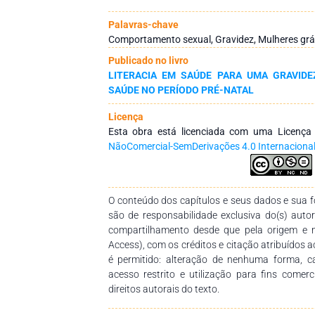
nas bases de dados PubMed, Web Of Science 
pesquisa boleano, com a aplicação dos d
Palavras-chave
“Sexuality”, “Sexual Behaviour”, “Pregra
Comportamento sexual, Gravidez, Mulheres gráv
selecionados e analisados dez artigos publicad
Publicado no livro
sistemática permitiu concluir que à medida qu
LITERACIA EM SAÚDE PARA UMA GRAVID
relatam uma pior função sexual e que, 
SAÚDE NO PERÍODO PRÉ-NATAL
conhecimento sobre a sexualidade durante
perceção masculina acerca do tema. Assim,
Licença
científica de forma a identificar dificuldades 
Esta obra está licenciada com uma Licenç
parceiro, colmatando a falta de informação e
NãoComercial-SemDerivações 4.0 Internaciona
comportamento e vivência sexual saudável dur
O conteúdo dos capítulos e seus dados e sua fo
são de responsabilidade exclusiva do(s) auto
compartilhamento desde que pela origem e 
Access), com os créditos e citação atribuídos a
é permitido: alteração de nenhuma forma, 
acesso restrito e utilização para fins comer
direitos autorais do texto.