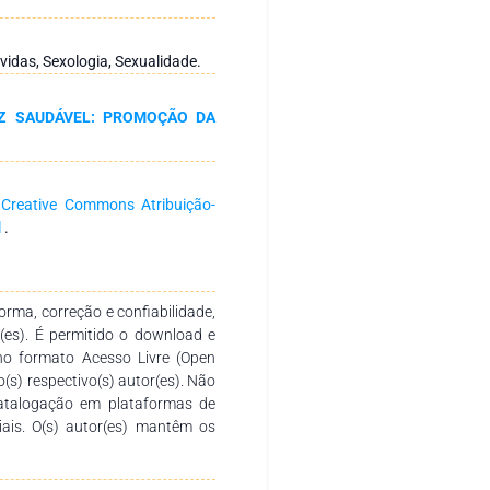
e EBSCO. Através do método de
escritores MESH “Sexology”,
nt Women” e “Pregnancy foram
idas, Sexologia, Sexualidade.
os entre 2016 e 2021. A revisão
e a gravidez avança as mulheres
EZ SAUDÁVEL: PROMOÇÃO DA
existem lacunas ao nível do
 a gravidez, bem como, sobre
 é necessária mais evidência
experienciada pela mulher e pelo
a
Creative Commons Atribuição-
 contribuindo para a mudança de
l
.
ante a gestação
rma, correção e confiabilidade,
r(es). É permitido o download e
no formato Acesso Livre (Open
o(s) respectivo(s) autor(es). Não
catalogação em plataformas de
ciais. O(s) autor(es) mantêm os