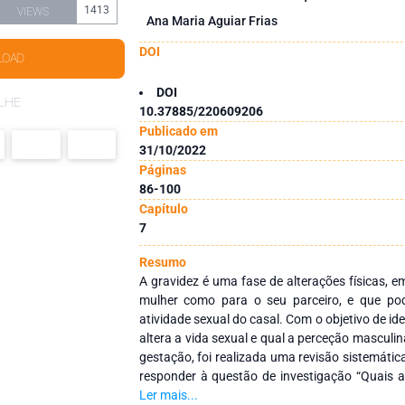
1413
VIEWS
Ana Maria Aguiar Frias
DOI
LOAD
DOI
LHE
10.37885/220609206
Publicado em
31/10/2022
Páginas
86-100
Capítulo
7
Resumo
A gravidez é uma fase de alterações físicas, e
mulher como para o seu parceiro, e que pode
atividade sexual do casal. Com o objetivo de id
altera a vida sexual e qual a perceção masculi
gestação, foi realizada uma revisão sistemática
responder à questão de investigação “Quais a 
alterações da sexualidade na gravidez?”. Para
Ler mais...