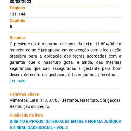
30/08/2023
Páginas
131-144
Capítulo
8
Resumo
O presente texto mostrou o alcance da Lei n. 11.804/08 e a
maneira como é justaposta em convenção com a legislação
brasileira para a aplicação das regras acordadas com a
garantia que o nascituro goza, e ainda, das mesmas
seguranças que são asseguradas à gestante para bom
desenvolvimento da gestação, e fazer jus aos preceitos da
acenada lei. O instituto jurídico sancionado no ano de 2008
Ler mais...
surgiu para preencher a lacuna existente nas obrigações
alimentares relacionadas ao nascituro, já que esses
Palavras-chave
comprometimentos se estendiam aos que tinham grau de
Alimentos, Lei n. 11.807/08, Gestante, Nascituro, Obrigações,
parentesco comprovado, cabendo a obrigação àquele que
Restituição do crédito.
fora apontado como genitor, que terá direito, em caso de
Publicado no livro
negativa de paternidade, em casos específicos, requerer a
DIREITO E PRÁXIS: INTERFACES ENTRE A NORMA JURÍDICA
devolução do crédito em face da legítima figura paterna, já
E A REALIDADE SOCIAL - VOL.2
que exerceu uma obrigação que não lhe era devida.