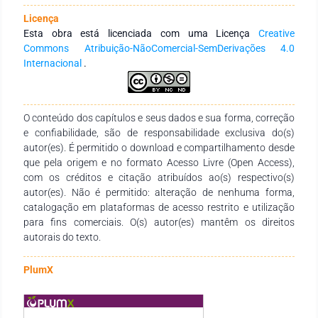
Pretendeu-se demonstrar, por fim, um estudo mais específico
Licença
da Lei de Alimentos Gravídicos, ressaltando assim, várias
Esta obra está licenciada com uma Licença
Creative
imposições legislativas e conceitos doutrinários. O artigo em
Commons Atribuição-NãoComercial-SemDerivações 4.0
questão consistiu-se principalmente em referenciais
Internacional
.
bibliográficos, bem como tem como fontes primárias a
Constituição Federal de 1988, legislação infraconstitucional
brasileira, doutrinas recentes sobre o tema e sítios da web.
Mais, fora realizada, portanto, uma leitura crítica e
O conteúdo dos capítulos e seus dados e sua forma, correção
interpretativa, com redação de texto, utilizando-se de
e confiabilidade, são de responsabilidade exclusiva do(s)
métodos dedutivos.
autor(es). É permitido o download e compartilhamento desde
que pela origem e no formato Acesso Livre (Open Access),
com os créditos e citação atribuídos ao(s) respectivo(s)
autor(es). Não é permitido: alteração de nenhuma forma,
catalogação em plataformas de acesso restrito e utilização
para fins comerciais. O(s) autor(es) mantêm os direitos
autorais do texto.
PlumX