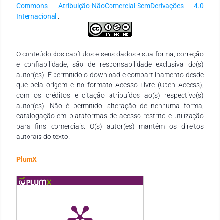
contemporânea, quando aplicada com sensibilidade e rigor
Commons Atribuição-NãoComercial-SemDerivações 4.0
metodológico, pode impulsionar não apenas resultados
Internacional
.
financeiros, mas também a transformação social e
comunitária.
O conteúdo dos capítulos e seus dados e sua forma, correção
e confiabilidade, são de responsabilidade exclusiva do(s)
autor(es). É permitido o download e compartilhamento desde
que pela origem e no formato Acesso Livre (Open Access),
com os créditos e citação atribuídos ao(s) respectivo(s)
autor(es). Não é permitido: alteração de nenhuma forma,
catalogação em plataformas de acesso restrito e utilização
para fins comerciais. O(s) autor(es) mantêm os direitos
autorais do texto.
PlumX