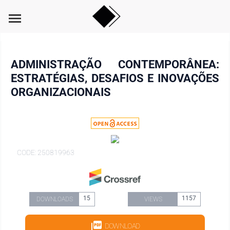
menu
ADMINISTRAÇÃO CONTEMPORÂNEA:
ESTRATÉGIAS, DESAFIOS E INOVAÇÕES
ORGANIZACIONAIS
CODE: 250819963
15
1157
DOWNLOADS
VIEWS
DOWNLOAD