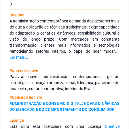
3
Resumo
A administração contemporânea demanda dos gestores mais
do que a aplicação de técnicas tradicionais: exige capacidade
de adaptação a cenários dinâmicos, sensibilidade cultural e
visão de longo prazo. Com mercados em constante
transformação, clientes mais informados e tecnologias
remodelando setores inteiros, o papel do líder moderno
ultrapassa a gestão operacional e passa a integrar a
Ler mais...
orquestração de estratégias, a inspiração de equipes e a
implementação de inovações sustentáveis. Este artigo busca
Palavras-chave
refletir sobre como esses conceitos se aplicam na prática,
Palavras-chave: administração contemporânea; gestão
especialmente em organizações que atuam em cidades de
estratégica; inovação organizacional; liderança; planejamento
menor porte no interior do Brasil, onde os vínculos sociais e a
financeiro; cultura corporativa; interior do Brasil
reputação local assumem peso determinante. A partir da
Publicado no livro
análise de experiências reais, exploram-se estratégias de
ADMINISTRAÇÃO E CONSUMO DIGITAL: NOVAS DINÂMICAS
gestão adaptadas à realidade local, os impactos da
DO MERCADO E DO COMPORTAMENTO DO CONSUMIDOR
transformação digital, o papel da cultura organizacional
como diferencial competitivo e os desafios que emergem
Licença
nesse contexto. Ao final, defende-se que a administração
Esta obra está licenciada com uma Licença
Creative