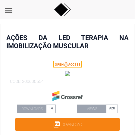
menu
AÇÕES DA LED TERAPIA NA
IMOBILIZAÇÃO MUSCULAR
CODE: 200600554
14
928
DOWNLOADS
VIEWS
DOWNLOAD