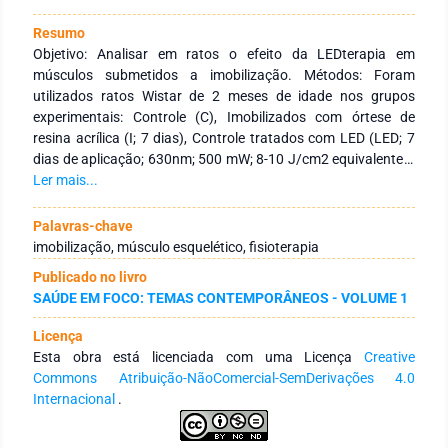
Resumo
Objetivo: Analisar em ratos o efeito da LEDterapia em
músculos submetidos a imobilização. Métodos: Foram
utilizados ratos Wistar de 2 meses de idade nos grupos
experimentais: Controle (C), Imobilizados com órtese de
resina acrílica (I; 7 dias), Controle tratados com LED (LED; 7
dias de aplicação; 630nm; 500 mW; 8-10 J/cm2 equivalente a
30-40s) e imobilizados tratados com LED (ILED; n=6 grupo).
Ler mais...
Avaliações realizadas: teste de tração (com foco no
gastrocnêmio, n=4/grupo), conteúdo muscular de glicogênio
Palavras-chave
(GLI) e relação proteína total/DNA (PT/DNA) dos músculos
imobilização, músculo esquelético, fisioterapia
sóleo e gastrocnêmio. Resultados: Mostraram que o grupo
Publicado no livro
LED não diferiu do C quanto as GLI, PT/DNA nem as
SAÚDE EM FOCO: TEMAS CONTEMPORÂNEOS - VOLUME 1
respostas frente ao teste de tração. Os músculos do grupo I
resistiram menos a tração e ainda apresentaram menores
Licença
GLI e PT/DNA indicando atrofia, por sua vez, no grupo ILED
Esta obra está licenciada com uma Licença
Creative
as condições GLI e PT/DNA foram significativamente
Commons Atribuição-NãoComercial-SemDerivações 4.0
melhores se comparado ao I e ainda apresentaram maior
Internacional
.
resistência no teste de tração se comparado ao I não tratado.
Conclusão: A LEDterapia propiciou melhores condições