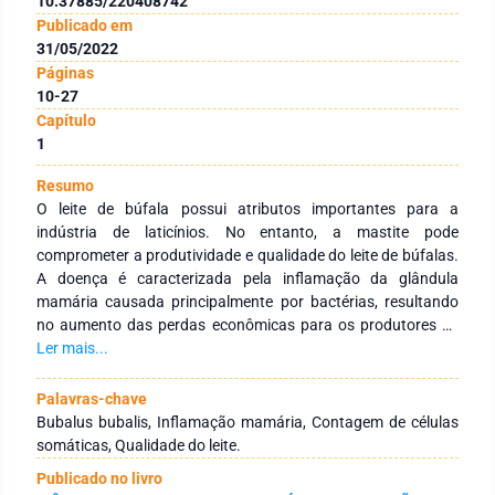
10.37885/220408742
Publicado em
31/05/2022
Páginas
10-27
Capítulo
1
Resumo
O leite de búfala possui atributos importantes para a
indústria de laticínios. No entanto, a mastite pode
comprometer a produtividade e qualidade do leite de búfalas.
A doença é caracterizada pela inflamação da glândula
mamária causada principalmente por bactérias, resultando
no aumento das perdas econômicas para os produtores de
búfalas e para a indústria de laticínios. A mastite pode ser
Ler mais...
clínica ou subclínica, no entanto, as búfalas são mais
predispostas à mastite subclínica. Vários fatores podem
Palavras-chave
influenciar na incidência da doença em rebanho bubalino. O
Bubalus bubalis, Inflamação mamária, Contagem de células
conhecimento desses fatores é importante para
somáticas, Qualidade do leite.
implementação de programas de controle da mastite em
Publicado no livro
búfalas. A etiologia da mastite bubalina permite conhecer e