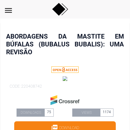
menu
ABORDAGENS DA MASTITE EM
BÚFALAS (BUBALUS BUBALIS): UMA
REVISÃO
CODE: 220408742
75
1174
DOWNLOADS
VIEWS
DOWNLOAD