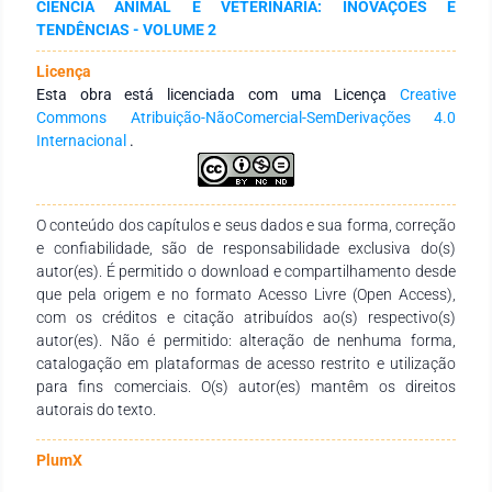
CIÊNCIA ANIMAL E VETERINÁRIA: INOVAÇÕES E
combater a infeção de modo mais eficiente, reduzindo a
TENDÊNCIAS - VOLUME 2
resistência dos micro-organismos aos antibióticos utilizados
no tratamento. Esta revisão teve como objetivo esclarecer a
Licença
mastite em búfalas, contribuindo para o controle da doença
Esta obra está licenciada com uma Licença
Creative
na espécie bubalina.
Commons Atribuição-NãoComercial-SemDerivações 4.0
Internacional
.
O conteúdo dos capítulos e seus dados e sua forma, correção
e confiabilidade, são de responsabilidade exclusiva do(s)
autor(es). É permitido o download e compartilhamento desde
que pela origem e no formato Acesso Livre (Open Access),
com os créditos e citação atribuídos ao(s) respectivo(s)
autor(es). Não é permitido: alteração de nenhuma forma,
catalogação em plataformas de acesso restrito e utilização
para fins comerciais. O(s) autor(es) mantêm os direitos
autorais do texto.
PlumX