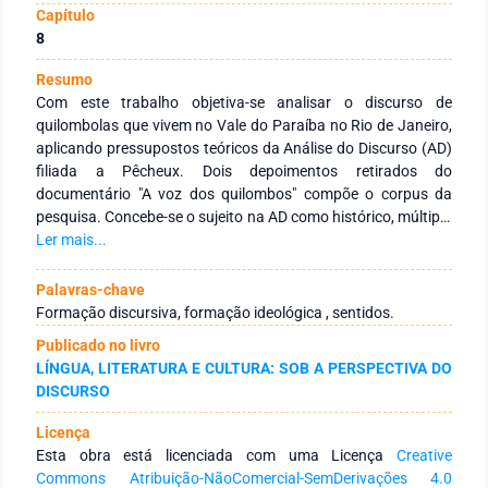
Capítulo
8
Resumo
Com este trabalho objetiva-se analisar o discurso de
quilombolas que vivem no Vale do Paraíba no Rio de Janeiro,
aplicando pressupostos teóricos da Análise do Discurso (AD)
filiada a Pêcheux. Dois depoimentos retirados do
documentário "A voz dos quilombos" compõe o corpus da
pesquisa. Concebe-se o sujeito na AD como histórico, múltiplo
e disperso, ao mesmo tempo livre e submisso. Observa-se que
Ler mais...
as condições de produção do discurso estão relacionadas à
função que o sujeito ocupa numa sociedade hierarquizada,
Palavras-chave
na qual as relações de força e de poder se mantêm pelos
Formação discursiva, formação ideológica , sentidos.
papéis sociais desempenhados por cada um, interpelado por
Publicado no livro
uma formação ideológica específica.
LÍNGUA, LITERATURA E CULTURA: SOB A PERSPECTIVA DO
DISCURSO
Licença
Esta obra está licenciada com uma Licença
Creative
Commons Atribuição-NãoComercial-SemDerivações 4.0