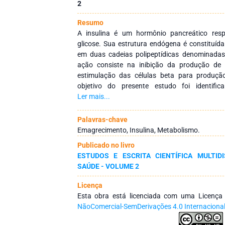
2
Resumo
A insulina é um hormônio pancreático res
glicose. Sua estrutura endógena é constituíd
em duas cadeias polipeptídicas denominada
ação consiste na inibição da produção de 
estimulação das células beta para produçã
objetivo do presente estudo foi identifi
metabólicas envolvidas nos processos de e
Ler mais...
níveis glicêmicos. Elaborou-se uma revisão bib
utilização de artigos, revistas, trabalhos de
Palavras-chave
entre 2018 e 2023. Os resultados mostraram que
Emagrecimento, Insulina, Metabolismo.
emagrecimento, devido aos estímulos hipotalâ
Publicado no livro
saciedade e fome. Conclui-se que o uso da in
ESTUDOS E ESCRITA CIENTÍFICA MULTID
vida saudáveis e a prática de atividade física
SAÚDE - VOLUME 2
metabólicas envolvidas na perda de peso.
Licença
Esta obra está licenciada com uma Licenç
NãoComercial-SemDerivações 4.0 Internaciona