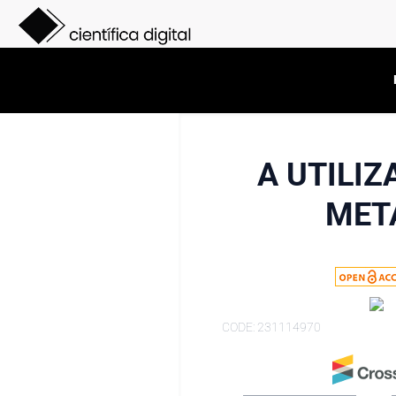
A UTILI
MET
CODE: 231114970