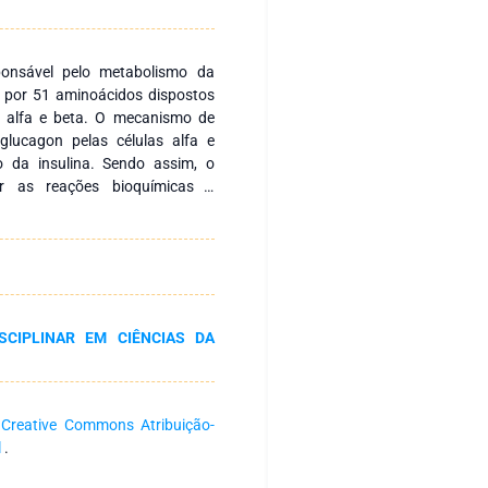
ponsável pelo metabolismo da
a por 51 aminoácidos dispostos
s alfa e beta. O mecanismo de
glucagon pelas células alfa e
o da insulina. Sendo assim, o
car as reações bioquímicas e
magrecimento e diminuição dos
liográfica narrativa por meio da
 conclusão de curso, publicados
 a insulina é capaz de levar ao
micos envolvidos no processo de
sulina associada aos hábitos de
ISCIPLINAR EM CIÊNCIAS DA
 promovem reações bioquímicas e
a
Creative Commons Atribuição-
l
.