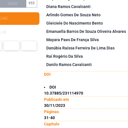
955
VIEWS
Diana Ramos Cavalcanti
Arlindo Gomes De Souza Neto
LOAD
Gleiciele Do Nascimento Bento
Emanuella Barros De Souza Oliveira Alvares
LHE
Mayara Paes De França Silva
Danúbia Raíssa Ferreira De Lima Dias
Raí Rogério Da Silva
Danilo Ramos Cavalcanti
DOI
DOI
10.37885/231114970
Publicado em
30/11/2023
Páginas
31-40
Capítulo