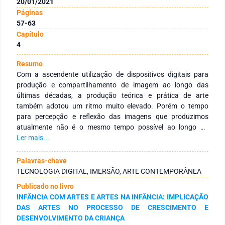
20/01/2021
Páginas
57-63
Capítulo
4
Resumo
Com a ascendente utilização de dispositivos digitais para
produção e compartilhamento de imagem ao longo das
últimas décadas, a produção teórica e prática de arte
também adotou um ritmo muito elevado. Porém o tempo
para percepção e reflexão das imagens que produzimos
atualmente não é o mesmo tempo possível ao longo do
século passado. Dessa forma, nossa capacidade de reflexão
Ler mais...
também deverá mudar. Atualmente crianças já entram na
escola tendo domínio de dispositivos eletrônicos dos quais os
Palavras-chave
professores ainda estão em processo de adaptação. É muito
TECNOLOGIA DIGITAL, IMERSÃO, ARTE CONTEMPORÂNEA
provável uma criança tenha contato com mais informação
Publicado no livro
em um dia por meio de internet ou mídias digitais do que se
INFÂNCIA COM ARTES E ARTES NA INFÂNCIA: IMPLICAÇÃO
absorvia em uma semana a um século atrás. Sendo assim é
DAS ARTES NO PROCESSO DE CRESCIMENTO E
necessário que sejamos capazes de refletir e questionar os
DESENVOLVIMENTO DA CRIANÇA
efeitos dessa exposição constante a novas imagens e a