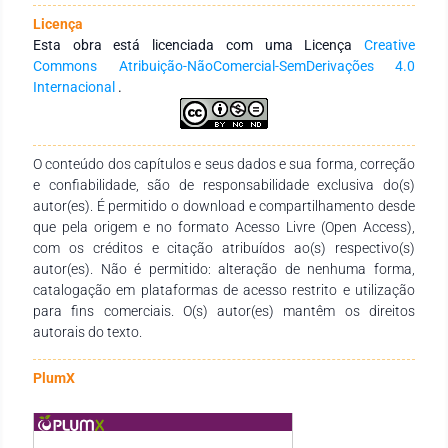
transformação do tempo necessário para sermos capazes de
Licença
absorvê-las. Estamos a viver numa nova realidade e o efeito
Esta obra está licenciada com uma Licença
Creative
dessa mudança em nossos corpos e olhares também é
Commons Atribuição-NãoComercial-SemDerivações 4.0
diferente. As imagens que produzimos não são espelhos
Internacional
.
neutros e a forma como nos comunicamos através delas fala
muito sobre cultura na qual vivemos.
O conteúdo dos capítulos e seus dados e sua forma, correção
e confiabilidade, são de responsabilidade exclusiva do(s)
autor(es). É permitido o download e compartilhamento desde
que pela origem e no formato Acesso Livre (Open Access),
com os créditos e citação atribuídos ao(s) respectivo(s)
autor(es). Não é permitido: alteração de nenhuma forma,
catalogação em plataformas de acesso restrito e utilização
para fins comerciais. O(s) autor(es) mantêm os direitos
autorais do texto.
PlumX