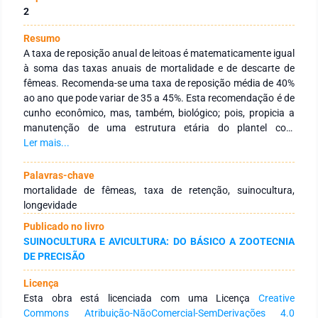
2
Resumo
A taxa de reposição anual de leitoas é matematicamente igual
à soma das taxas anuais de mortalidade e de descarte de
fêmeas. Recomenda-se uma taxa de reposição média de 40%
ao ano que pode variar de 35 a 45%. Esta recomendação é de
cunho econômico, mas, também, biológico; pois, propicia a
manutenção de uma estrutura etária do plantel com
imunidade adequada. Quando se pratica taxas de reposição
Ler mais...
acima de 45% há uma concentração maior de fêmeas jovens
no rebanho, que torna a produção mais desafiadora em
Palavras-chave
termos de sanidade do plantel. Esta palestra questiona e
mortalidade de fêmeas, taxa de retenção, suinocultura,
discute o impacto do aumento da taxa de reposição anual de
longevidade
leitoas nos sistemas intensivos de produção de suínos
Publicado no livro
modernos e atuais e aponta possíveis caminhos para se
SUINOCULTURA E AVICULTURA: DO BÁSICO A ZOOTECNIA
adequar os mesmos a nova realidade.
DE PRECISÃO
Licença
Esta obra está licenciada com uma Licença
Creative
Commons Atribuição-NãoComercial-SemDerivações 4.0