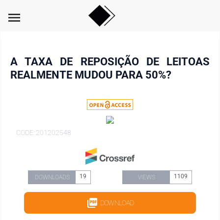
menu
A TAXA DE REPOSIÇÃO DE LEITOAS
REALMENTE MUDOU PARA 50%?
CODE: 201202548
19
1109
DOWNLOADS
VIEWS
DOWNLOAD