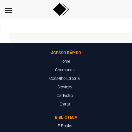
menu
ACESSO RÁPIDO
Home
Chamadas
Conselho Editorial
Serviços
Cadastro
Entrar
BIBLIOTECA
E-Books