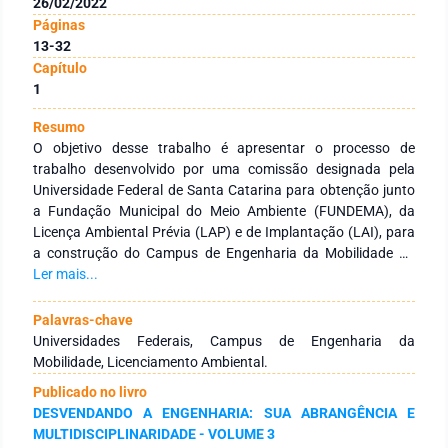
26/02/2022
Páginas
13-32
Capítulo
1
Resumo
O objetivo desse trabalho é apresentar o processo de
trabalho desenvolvido por uma comissão designada pela
Universidade Federal de Santa Catarina para obtenção junto
a Fundação Municipal do Meio Ambiente (FUNDEMA), da
Licença Ambiental Prévia (LAP) e de Implantação (LAI), para
a construção do Campus de Engenharia da Mobilidade da
UFSC em um terreno com área física de 1.181.190,07 m²,
Ler mais...
Coordenadas do UTM 715250E, 7078750N, localizado no
Município de Joinville, na região norte do Estado de Santa
Palavras-chave
Catarina. O Reitor da UFSC constituiu comissão de
Universidades Federais, Campus de Engenharia da
coordenação das atividades e a partir da sua instalação,
Mobilidade, Licenciamento Ambiental.
encaminhou o ofício à FUNDEMA, para solicitação de
Publicado no livro
abertura oficial de processo de licenciamento ambiental.
DESVENDANDO A ENGENHARIA: SUA ABRANGÊNCIA E
Dado a falta de clareza da legislação quanto à especificação
MULTIDISCIPLINARIDADE - VOLUME 3
de informações para Licenciamento Ambiental de um