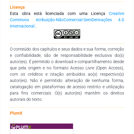
empreendimento tipo Campus Universitário a comissão
Licença
apresentou à FUNDEMA um Termo de Referência para
Esta obra está licenciada com uma Licença
Creative
elaboração de estudo ambiental simplificado – EAS, que foi
Commons Atribuição-NãoComercial-SemDerivações 4.0
aprovado. Para o desenvolvimento do EAS se constituiu 7
Internacional
.
(sete) Grupos de Trabalho, englobando os seguintes temas
principais: Coordenação Geral e Técnica; Estudo da geologia,
geomorfologia e geotecnia; Estudo da Hidrologia; Estudo da
Flora; Estudo de Fauna; Estudo socioeconômico; e Estudo de
O conteúdo dos capítulos e seus dados e sua forma, correção
arqueologia. Enquanto se desenvolviam as atividades de
e confiabilidade, são de responsabilidade exclusiva do(s)
campo, foram realizadas reuniões técnicas de orientação das
autor(es). É permitido o download e compartilhamento desde
atividades, conduzidas pela coordenação do EAS, na UFSC.
que pela origem e no formato Acesso Livre (Open Access),
Objetivou-se fazer os ajustes dos requisitos e necessidades
com os créditos e citação atribuídos ao(s) respectivo(s)
presentes nos respectivos estudos de diagnóstico, que
autor(es). Não é permitido: alteração de nenhuma forma,
deveriam ser focados por cada grupo de trabalho. Foi
catalogação em plataformas de acesso restrito e utilização
também realizada uma série de reuniões técnicas com a
para fins comerciais. O(s) autor(es) mantêm os direitos
FUNDEMA. Após 6 meses de trabalho, em agosto de 2010 foi
autorais do texto.
concedida a licença prévia (LAP). Consolidados os estudos e
alternativas que permitiram a estruturação do EAS, e a
PlumX
definição das condicionantes do licenciamento,
compensação ambiental e monitoramento, em 08 de Outubro
de 2010, foram emitidas a Licença Ambiental de Instalação