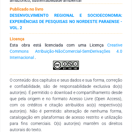
amazônico; sustentabilidade ambiental
selecionados por amostragem “bola de neve” e análise de
Publicado no livro
registros documentais. As entrevistas ocorreram entre
DESENVOLVIMENTO REGIONAL E SOCIOECONOMIA:
outubro e novembro de 2024 em portos e vilas pesqueiras
EXPERIÊNCIAS DE PESQUISAS NO NORDESTE PARAENSE -
dos municípios estudados. Resultados: A pesca artesanal é a
VOL. 2
principal atividade econômica das comunidades analisadas,
sustentada por saberes tradicionais transmitidos oralmente.
Licença
A maioria dos pescadores atua de forma informal, com baixo
Esta obra está licenciada com uma Licença
Creative
nível de escolaridade e acesso limitado a bens. A atividade
Commons Atribuição-NãoComercial-SemDerivações 4.0
gera impactos positivos na renda local, no comércio e no
Internacional
.
turismo. Contudo, observou-se uma adoção restrita de
práticas sustentáveis, com ênfase quase exclusiva no
respeito ao período de defeso. Considerações finais: A pesca
artesanal possui grande relevância socioeconômica, mas
O conteúdo dos capítulos e seus dados e sua forma, correção
enfrenta desafios estruturais que comprometem sua
e confiabilidade, são de responsabilidade exclusiva do(s)
sustentabilidade. Os achados apontam para a necessidade
autor(es). É permitido o download e compartilhamento desde
de políticas públicas integradas que promovam educação
que pela origem e no formato Acesso Livre (Open Access),
ambiental, valorizem os saberes tradicionais e incentivem
com os créditos e citação atribuídos ao(s) respectivo(s)
práticas sustentáveis.
autor(es). Não é permitido: alteração de nenhuma forma,
catalogação em plataformas de acesso restrito e utilização
para fins comerciais. O(s) autor(es) mantêm os direitos
autorais do texto.