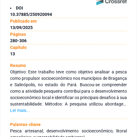
DOI
10.37885/250920094
Publicado em
13/09/2025
Páginas
280-306
Capítulo
13
Resumo
Objetivo: Este trabalho teve como objetivo analisar a pesca
como propulsor socioeconômico nos municípios de Bragança
e Salinópolis, no estado do Pará. Buscou-se compreender
como a atividade pesqueira contribui para o desenvolvimento
socioeconômico local e identificar os principais desafios à sua
sustentabilidade. Métodos: A pesquisa utilizou abordagem
metodológica mista, integrando métodos qualitativos e
Ler mais...
quantitativos, com base em autores como Diegues (2001),
Fontgalland (2022), Marconi e Lakatos (2017) e Gaskell
Palavras-chave
(2015). Os dados foram coletados por meio de observação de
Pesca artesanal; desenvolvimento socioeconômico; litoral
campo, entrevistas semiestruturadas com 16 pescadores