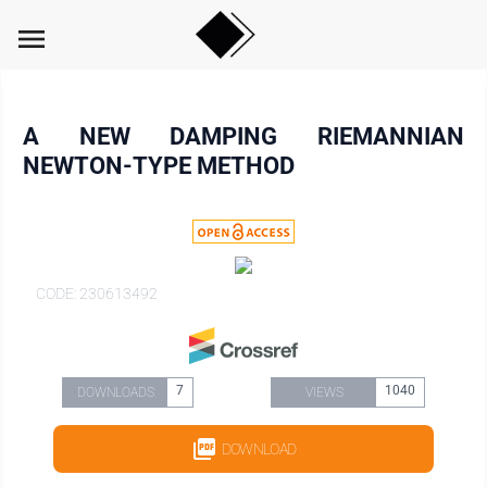
menu
A NEW DAMPING RIEMANNIAN
NEWTON-TYPE METHOD
CODE: 230613492
7
1040
DOWNLOADS
VIEWS
DOWNLOAD