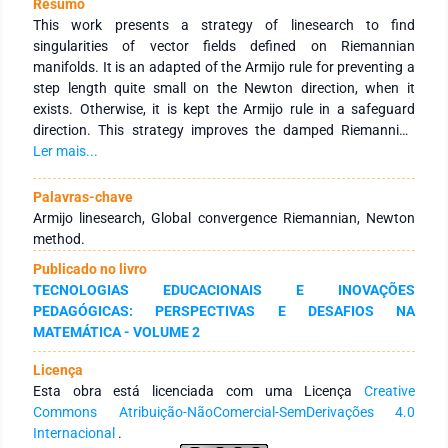
Resumo
This work presents a strategy of linesearch to find
singularities of vector fields defined on Riemannian
manifolds. It is an adapted of the Armijo rule for preventing a
step length quite small on the Newton direction, when it
exists. Otherwise, it is kept the Armijo rule in a safeguard
direction. This strategy improves the damped Riemannian
Newton method. Is given two exemple which the proposed
Ler mais...
algorithm can be apllied: to minimize a joint diagonalization
problem on the Stiefel manifold, and to find singularities of a
Palavras-chave
non-conservative vector field on the sphere.
Armijo linesearch, Global convergence Riemannian, Newton
method.
Publicado no livro
TECNOLOGIAS EDUCACIONAIS E INOVAÇÕES
PEDAGÓGICAS: PERSPECTIVAS E DESAFIOS NA
MATEMÁTICA - VOLUME 2
Licença
Esta obra está licenciada com uma Licença
Creative
Commons Atribuição-NãoComercial-SemDerivações 4.0
Internacional
.