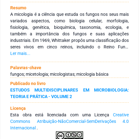
Resumo
A micologia é a ciência que estuda os fungos nos seus mais
variados aspectos, como biologia celular, morfologia,
fisiologia, genética, bioquímica, taxonomia, ecologia, e
também a importância dos fungos e suas aplicações
industriais. Em 1969, Whittaker propôs uma classificação dos
seres vivos em cinco reinos, incluindo o Reino Fungi
(decompositores), reconhecendo suas características únicas
Ler mais...
como nutrição por absorção e a presença de quitina na
parede celular. Apesar de não percebermos, os fungos
Palavras-chave
exercem uma grande influência em nossa rotina diária, e
fungos; micetologia; micologistas; micologia básica
nossa sociedade e estilo de vida seriam consideravelmente
Publicado no livro
diferentes sem a sua presença. Os fungos são amplamente
ESTUDOS MULTIDISCIPLINARES EM MICROBIOLOGIA:
encontrados no meio ambiente e possuem múltiplos efeitos e
TEORIA E PRÁTICA - VOLUME 2
aplicações benéficas. Contudo, esses organismos também
são responsáveis por pragas e doenças devastadoras,
Licença
tornando seu controle obrigatório, como, por exemplo, na
Esta obra está licenciada com uma Licença
Creative
agricultura e na medicina. Qualquer que seja o ramo da
Commons Atribuição-NãoComercial-SemDerivações 4.0
micologia, medicina, veterinária, micotoxinas, indústrias de
Internacional
.
alimentos e bebidas, medicamentos, biocombustíveis,
biotransformações, produção de enzimas e pigmentos,