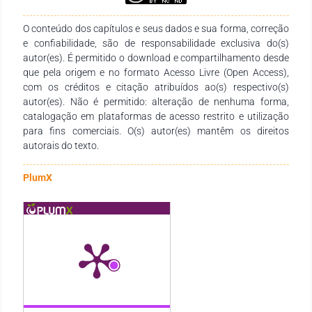
dentre outros, a micologia geral fornece o conhecimento
básico para a compreensão da diversidade de áreas onde se
O conteúdo dos capítulos e seus dados e sua forma, correção
inserem os fungos. Sendo assim, o objetivo deste capítulo é
e confiabilidade, são de responsabilidade exclusiva do(s)
proporcionar aos leitores uma visão ampliada desses
autor(es). É permitido o download e compartilhamento desde
organismos, onde se incluem: características gerais, célula
que pela origem e no formato Acesso Livre (Open Access),
fúngica, morfologia, reprodução, fisiologia, ecologia,
com os créditos e citação atribuídos ao(s) respectivo(s)
paleontologia, evolução, taxonomia e a importância dos
autor(es). Não é permitido: alteração de nenhuma forma,
fungos.
catalogação em plataformas de acesso restrito e utilização
para fins comerciais. O(s) autor(es) mantêm os direitos
autorais do texto.
PlumX