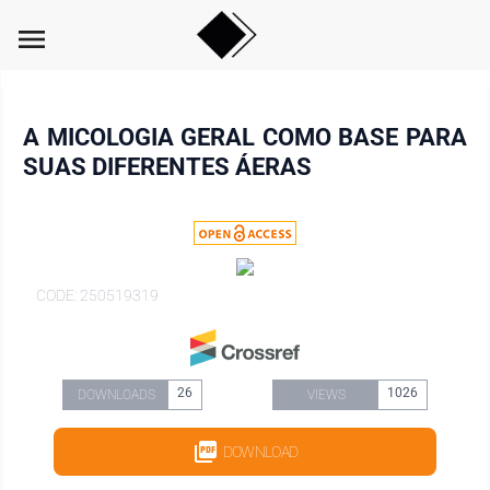
menu
A MICOLOGIA GERAL COMO BASE PARA
SUAS DIFERENTES ÁERAS
CODE: 250519319
26
1026
DOWNLOADS
VIEWS
DOWNLOAD