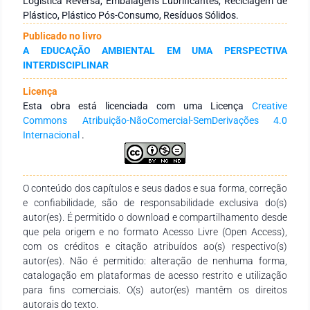
Logística Reversa, Embalagens Lubrificantes, Reciclagem de
cadeia produtiva delubrificantes, a responsabilidade pela
Plástico, Plástico Pós-Consumo, Resíduos Sólidos.
efetiva estruturação e implementação de sistemas de
Publicado no livro
logística reversa de suasembalagens pós-consumo e define
A EDUCAÇÃO AMBIENTAL EM UMA PERSPECTIVA
que tal estruturação deva ser feita através de acordos
INTERDISCIPLINAR
setoriais, sem estabelecerparâmetros específicos de controle
da eficácia desses sistemas.Nesse trabalho, o grupo de
Licença
pesquisa retoma e atualiza os dados dos estudos de Martins
Esta obra está licenciada com uma Licença
Creative
(2005) e Martins (2014) sobre oPrograma Jogue Limpo,
Commons Atribuição-NãoComercial-SemDerivações 4.0
instituído pelo Sindicato das Empresas Distribuidoras de
Internacional
.
Combustíveis e Lubrificantes(SINDICOM, atualmente
denominado PLURAL). O trabalho atual avalia práticas
vigentes e as relaciona com exigênciasda Política Nacional de
Resíduos Sólidos, demonstrando os principais desafios para
O conteúdo dos capítulos e seus dados e sua forma, correção
que tal logística reversa torne-seambientalmente eficaz e
e confiabilidade, são de responsabilidade exclusiva do(s)
economicamente viável.A observância da Política e da
autor(es). É permitido o download e compartilhamento desde
realidade brasileira fomentam uma reflexão sobre o real
que pela origem e no formato Acesso Livre (Open Access),
comprometimento de todos paraefetiva implementação da
com os créditos e citação atribuídos ao(s) respectivo(s)
logística reversa dessas embalagens, que no contexto da
autor(es). Não é permitido: alteração de nenhuma forma,
gestão ambiental apresenta reiteradosentraves,
catalogação em plataformas de acesso restrito e utilização
principalmente, de natureza operacional, logística e
para fins comerciais. O(s) autor(es) mantêm os direitos
econômica.
autorais do texto.