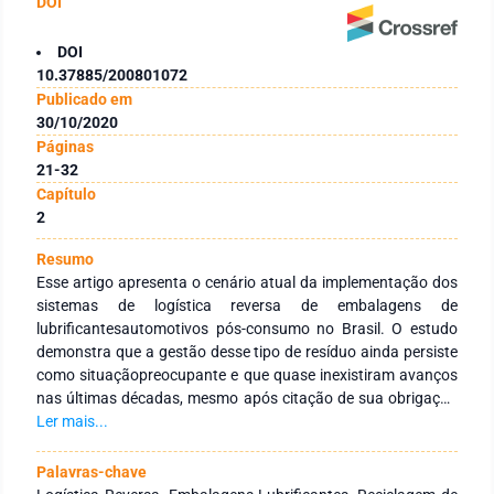
DOI
DOI
10.37885/200801072
Publicado em
30/10/2020
Páginas
21-32
Capítulo
2
Resumo
Esse artigo apresenta o cenário atual da implementação dos
sistemas de logística reversa de embalagens de
lubrificantesautomotivos pós-consumo no Brasil. O estudo
demonstra que a gestão desse tipo de resíduo ainda persiste
como situaçãopreocupante e que quase inexistiram avanços
nas últimas décadas, mesmo após citação de sua obrigação
formal no incisoIV do artigo 33 da Lei 12.305/2010. A Lei
Ler mais...
supracitada, que instituiu a Política Nacional de Resíduos
Sólidos no Brasil,assim como seu Decreto Regulamentador
Palavras-chave
(Decreto 7.404/2010) atribui aos entes participantes da