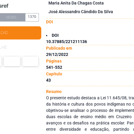
Maria Anita Da Chagas Costa
José Alessandro Cândido Da Silva
1370
VIEWS
DOI
LOAD
DOI
10.37885/221211136
LHE
Publicado em
29/12/2022
Páginas
541-552
Capítulo
43
Resumo
O presente estudo destaca a Lei 11.645/08, tra
da história e cultura dos povos indígenas no c
objetivou-se analisar o processo de implemen
duas escolas de ensino médio em Cruzeiro 
avanços e os desafios na prática escolar. Para
entre diversidade e educação, partindo