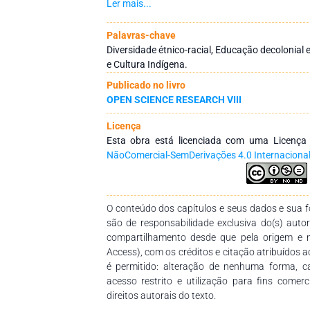
quantitativa, por meio de uma pesquisa de ca
Ler mais...
pesquisa bibliográfica e a entrevista se
evidenciaram que as práticas pedagógicas des
Palavras-chave
da pesquisa, na maioria das vezes, dialog
Diversidade étnico-racial, Educação decolonial e 
proposta curricular, embora não se possa neg
e Cultura Indígena.
indígena faça parte do cotidiano das duas esco
Publicado no livro
Ademais, foram percebidas lacunas em relação 
OPEN SCIENCE RESEARCH VIII
dos professores sobre a temática. Contudo, o
desenvolvem propostas favoráveis à inclusão 
Licença
escolar, bem como, na realização de projet
Esta obra está licenciada com uma Licenç
temática, os quais revelam um esforço de 
NãoComercial-SemDerivações 4.0 Internaciona
étnico-racial, sobretudo, na valorização das
originários, mediante algumas práticas in
acolhimento do outro respeitando suas d
preconceitos para superar as barreiras impos
O conteúdo dos capítulos e seus dados e sua fo
vivenciadas no cotidiano escolar, mas que, 
são de responsabilidade exclusiva do(s) auto
práticas educativas em prol de uma educação
compartilhamento desde que pela origem e 
aprendizagens significativas para todos os dis
Access), com os créditos e citação atribuídos a
é permitido: alteração de nenhuma forma, 
acesso restrito e utilização para fins comer
direitos autorais do texto.