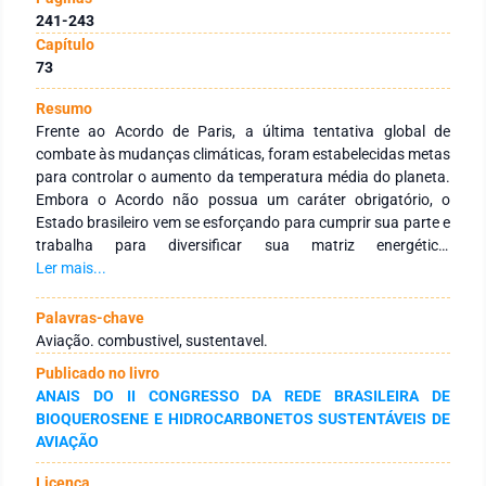
241-243
Capítulo
73
Resumo
Frente ao Acordo de Paris, a última tentativa global de
combate às mudanças climáticas, foram estabelecidas metas
para controlar o aumento da temperatura média do planeta.
Embora o Acordo não possua um caráter obrigatório, o
Estado brasileiro vem se esforçando para cumprir sua parte e
trabalha para diversificar sua matriz energética,
principalmente em relação à produção e uso de
Ler mais...
biocombustíveis. Através da sua participação na
Organização da Aviação Civil Internacional (ICAO), à partir de
Palavras-chave
2027, o Estado fará parte do Esquema de Redução e
Aviação. combustivel, sustentavel.
Compensação de Emissões da Aviação Internacional
Publicado no livro
(CORSIA), que busca a diminuição das emissões dos gases
ANAIS DO II CONGRESSO DA REDE BRASILEIRA DE
do efeito estufa através uso de bioquerosene na aviação civil.
BIOQUEROSENE E HIDROCARBONETOS SUSTENTÁVEIS DE
Ainda que o CORSIA esteja em sua fase voluntária, do qual o
AVIAÇÃO
Brasil não faz parte, já se observa iniciativas públicas
voltadas para o desenvolvimento de bioquerosene. Isto
Licença