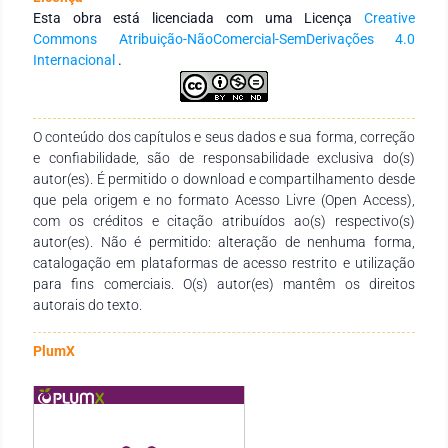
posto, esta pesquisa busca entender a extensão da finitude e
Esta obra está licenciada com uma Licença
Creative
o avanço que tais iniciativas atingem até que ponto tais
Commons Atribuição-NãoComercial-SemDerivações 4.0
iniciativas atingem e qual o avanço para a área elas trazem.
Internacional
.
O conteúdo dos capítulos e seus dados e sua forma, correção
e confiabilidade, são de responsabilidade exclusiva do(s)
autor(es). É permitido o download e compartilhamento desde
que pela origem e no formato Acesso Livre (Open Access),
com os créditos e citação atribuídos ao(s) respectivo(s)
autor(es). Não é permitido: alteração de nenhuma forma,
catalogação em plataformas de acesso restrito e utilização
para fins comerciais. O(s) autor(es) mantêm os direitos
autorais do texto.
PlumX