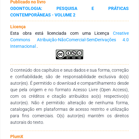
Publicado no livro
meio do desenvolvimento de história lúdica, de jogos virtuais e
ODONTOLOGIA: PESQUISA E PRÁTICAS
passatempos inéditos. Conclui-se que o desenvolvimento de
CONTEMPORÂNEAS - VOLUME 2
novos meios de interação entre a comunidade externa e as
práticas universitárias deve ser mantido e reinventado
Licença
durante a pandemia, impulsionando a atividade lúdica digital
Esta obra está licenciada com uma Licença
Creative
como uma inovação dos meios de promoção e educação em
Commons Atribuição-NãoComercial-SemDerivações 4.0
saúde bucal e da motivação de crianças em fase escolar.
Internacional
.
O conteúdo dos capítulos e seus dados e sua forma, correção
e confiabilidade, são de responsabilidade exclusiva do(s)
autor(es). É permitido o download e compartilhamento desde
que pela origem e no formato Acesso Livre (Open Access),
com os créditos e citação atribuídos ao(s) respectivo(s)
autor(es). Não é permitido: alteração de nenhuma forma,
catalogação em plataformas de acesso restrito e utilização
para fins comerciais. O(s) autor(es) mantêm os direitos
autorais do texto.
PlumX