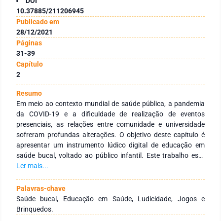
DOI
10.37885/211206945
Publicado em
28/12/2021
Páginas
31-39
Capítulo
2
Resumo
Em meio ao contexto mundial de saúde pública, a pandemia
da COVID-19 e a dificuldade de realização de eventos
presenciais, as relações entre comunidade e universidade
sofreram profundas alterações. O objetivo deste capítulo é
apresentar um instrumento lúdico digital de educação em
saúde bucal, voltado ao público infantil. Este trabalho está
vinculado a um projeto de extensão universitária e foi
Ler mais...
intitulado “Aprendendo com Felipe”, visando, de forma lúdica
e digital, propiciar o acesso de crianças em idade escolar a
Palavras-chave
conhecimentos básicos sobre saúde bucal. Essencialmente
Saúde bucal, Educação em Saúde, Ludicidade, Jogos e
foram abordados assuntos referentes à prevenção da cárie
Brinquedos.
dentária, incluindo o papel da dieta e da higiene bucal, por