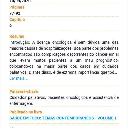
10/09/2020
Páginas
77-92
Capítulo
6
Resumo
Introdução: A doença oncológica é sem dúvida uma das
maiores causas de hospitalizações. Boa parte dos problemas
encontrados são complicações decorrentes do câncer em si
que levam muitos pacientes a um mau prognóstico,
colocando-os na maior parte dos casos em cuidados
paliativos. Diante disso, é de extrema importância que todos
os profissionais envolvidos no cuidado ao paciente estejam
Ler mais...
preparados para prestar uma assistência de qualidade para
estes pacientes com câncer sem possiblidade de cura, pois
Palavras-chave
são inúmeras as suas necessidades. Este estudo tem como
Cuidados paliativos, pacientes oncológicos e assistência de
finalidade analisar a importância da atuação do enfermeiro
enfermagem.
na qualidade vida dos pacientes oncológicos em cuidados
Publicado no livro
paliativos. Tendo como base os significados já encontrados
SAÚDE EM FOCO: TEMAS CONTEMPORÂNEOS - VOLUME 1
na literatura que descreve a importância da assistência de
enfermagem aos pacientes em cuidados paliativos. Objetivos: