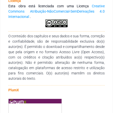
Licença
Compreender como a assistência do enfermeiro contribui
Esta obra está licenciada com uma Licença
Creative
para melhorar a qualidade de vida dos pacientes oncológicos
Commons Atribuição-NãoComercial-SemDerivações 4.0
em cuidados paliativos. Metodologia: A metodologia utilizada
Internacional
.
tem natureza bibliográfica, sendo a técnica de coleta de
dados feita através de pesquisas em sites do google, scielo,
consultas em teses de dissertação e manual de cuidados
paliativos. Resultados: Com base nos dados coletados, foi
O conteúdo dos capítulos e seus dados e sua forma, correção
possível perceber que a enfermagem tem um papel
e confiabilidade, são de responsabilidade exclusiva do(s)
importante na assistência aos pacientes oncológicos em
autor(es). É permitido o download e compartilhamento desde
cuidados paliativos, contribuindo na melhora da qualidade de
que pela origem e no formato Acesso Livre (Open Access),
vida destes pacientes, através de mecanismos como
com os créditos e citação atribuídos ao(s) respectivo(s)
comunicação verbal ou não verbal e inserção da família com
autor(es). Não é permitido: alteração de nenhuma forma,
o objetivo de melhor compreender o indivíduo, amenizando
catalogação em plataformas de acesso restrito e utilização
assim seus anseios, inquietações e medos, além de oferecer o
para fins comerciais. O(s) autor(es) mantêm os direitos
suporte necessário para o controle das manifestações sejam
autorais do texto.
elas de origem fisiológica ou emocional, qualificando a
abordagem ao paciente neste tipo de cuidado. Conclusão:
PlumX
Pode-se observar claramente como uma equipe treinada para
este tipo de cuidado faz a diferença na vida destes pacientes,
uma vez que tem maior sensibilidade para lidar com os mais
variados tipos de emoções manifestadas.