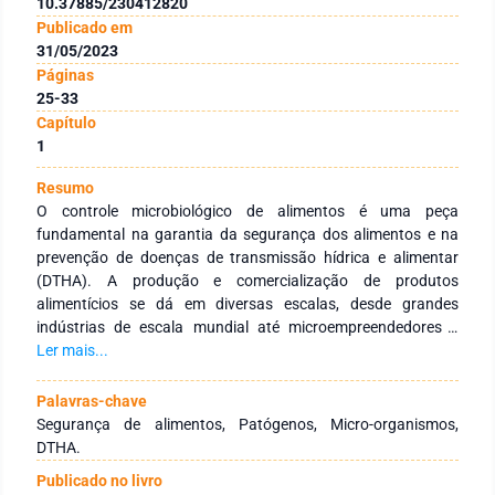
10.37885/230412820
Publicado em
31/05/2023
Páginas
25-33
Capítulo
1
Resumo
O controle microbiológico de alimentos é uma peça
fundamental na garantia da segurança dos alimentos e na
prevenção de doenças de transmissão hídrica e alimentar
(DTHA). A produção e comercialização de produtos
alimentícios se dá em diversas escalas, desde grandes
indústrias de escala mundial até microempreendedores e
vendedores autônomos, e a falta de conhecimento sobre as
Ler mais...
Boas Práticas de Fabricação pode levar a más condições de
higiene, manipulação e armazenamento, possibilitando a
Palavras-chave
presença de micro-organismos patogênicos nos alimentos e
Segurança de alimentos, Patógenos, Micro-organismos,
resultando em possíveis surtos de DTHA. Por conta dos
DTHA.
riscos de contaminação e a possibilidade do surgimento de
Publicado no livro
DTHA, o controle microbiológico se mostra essencial desde o