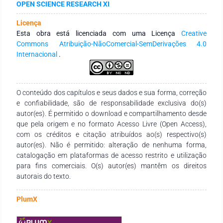
OPEN SCIENCE RESEARCH XI
recebimento da matéria-prima até a distribuição do produto,
passando por uma rigorosa análise e certificando o bem-
Licença
estar na saúde da população.
Esta obra está licenciada com uma Licença
Creative
Commons Atribuição-NãoComercial-SemDerivações 4.0
Internacional
.
O conteúdo dos capítulos e seus dados e sua forma, correção
e confiabilidade, são de responsabilidade exclusiva do(s)
autor(es). É permitido o download e compartilhamento desde
que pela origem e no formato Acesso Livre (Open Access),
com os créditos e citação atribuídos ao(s) respectivo(s)
autor(es). Não é permitido: alteração de nenhuma forma,
catalogação em plataformas de acesso restrito e utilização
para fins comerciais. O(s) autor(es) mantêm os direitos
autorais do texto.
PlumX