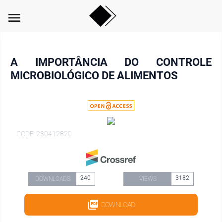
menu
A IMPORTÂNCIA DO CONTROLE
MICROBIOLÓGICO DE ALIMENTOS
CODE: 230412820
240
3182
DOWNLOADS
VIEWS
DOWNLOAD