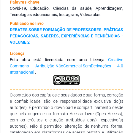
dinâmico e motivador. Por meio de atividades de tutoria,
Palavras-chave
recursos das Tecnologias de Informação e Comunicação
Covid-19, Educação, Ciências da saúde, Aprendizagem,
(TDIC) foram utilizados como estratégia enriquecedora na
Tecnologias educacionais, Instagram, Videoaulas.
disciplina de Biologia Celular e Molecular, ofertada aos cursos
Publicado no livro
de Nutrição e Fisioterapia da Faculdade de Ciências da Saúde
DEBATES SOBRE FORMAÇÃO DE PROFESSORES: PRÁTICAS
do Trairi, FACISA/UFRN. Nesse sentido, o objetivo desse relato
PEDAGÓGICAS, SABERES, EXPERIÊNCIAS E TENDÊNCIAS -
é apresentar a vivência de docentes e discentes nas
VOLUME 2
atividades de tutoria, apresentando as metodologias
empregadas e suas principais facilidades e contribuições
Licença
educacionais, para que as mesmas possam inspirar as
Esta obra está licenciada com uma Licença
Creative
futuras práticas pedagógicas no ensino presencial.
Commons Atribuição-NãoComercial-SemDerivações 4.0
Internacional
.
O conteúdo dos capítulos e seus dados e sua forma, correção
e confiabilidade, são de responsabilidade exclusiva do(s)
autor(es). É permitido o download e compartilhamento desde
que pela origem e no formato Acesso Livre (Open Access),
com os créditos e citação atribuídos ao(s) respectivo(s)
autor(es). Não é permitido: alteração de nenhuma forma,
catalogação em plataformas de acesso restrito e utilização