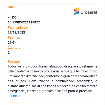
DOI
DOI
10.37885/221110877
Publicado em
29/12/2022
Páginas
27-34
Capítulo
2
Resumo
Todos os indivíduos foram atingidos direta e indiretamente
pela pandemia do novo coronavírus, ainda que tenha ocorrido
um impacto diferenciado, conforme o grau de vulnerabilidade
dos grupos. Com relação à comunidade acadêmica, o
distanciamento social nos impôs a adoção do ensino remoto
emergencial, trazendo grandes desafios para o processo de
ensino-aprendizagem. Nesse cenário, tivemos que buscar
Ler mais...
ferramentas que tornassem o ambiente virtual de ensino mais