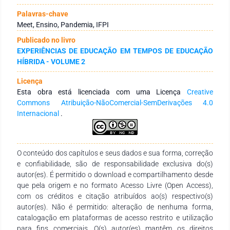
maio a novembro de 2021. A amostra foi composta de 258
(duzentos cinquenta e oito) alunos devidamente
Palavras-chave
matriculados no IFPI, houve tambem uma pesquisa
Meet, Ensino, Pandemia, IFPI
bibliografica sobre o assunto em períódicos, documentos,
Publicado no livro
artigos, congressos e livros, as análises dos dados
EXPERIÊNCIAS DE EDUCAÇÃO EM TEMPOS DE EDUCAÇÃO
quantitativos foram transformadas em gráficos para
HÍBRIDA - VOLUME 2
posterior apresentação e análise. Resultados encontramos
53,5% apontando o meet como importante para o processo
Licença
de tirar dúvidas; 50,8% observou a necessidade de ampliação
Esta obra está licenciada com uma Licença
Creative
da utilização da referida ferramenta; 44,5% concorda que as
Commons Atribuição-NãoComercial-SemDerivações 4.0
aulas do meet, contribui para o aprendizado; a maioria 49,6%
Internacional
.
afirma ser indiferente abrir ou não a câmera no momento da
aula online; 62,6% nas aulas online, assistiu metade das aulas
com a câmera aberta; 52,9% informaram que a não utilização
da câmera durante a aula do meet, não interfere na interação
O conteúdo dos capítulos e seus dados e sua forma, correção
e no aprendizado; 56,4% informa que o motivo da não
e confiabilidade, são de responsabilidade exclusiva do(s)
abertura da câmera no momento das aulas online foi
autor(es). É permitido o download e compartilhamento desde
vergonha. Considerações finais com a necessidade de
que pela origem e no formato Acesso Livre (Open Access),
utilização de aulas online, a ferramenta do meet foi muito
com os créditos e citação atribuídos ao(s) respectivo(s)
utilizada, porém, infelizmente não em sua totalidade, havendo
autor(es). Não é permitido: alteração de nenhuma forma,
certa dificuldade de entendimento do quanto importante essa
catalogação em plataformas de acesso restrito e utilização
ferramenta pode impactar positivamente no aprendizado,
para fins comerciais. O(s) autor(es) mantêm os direitos