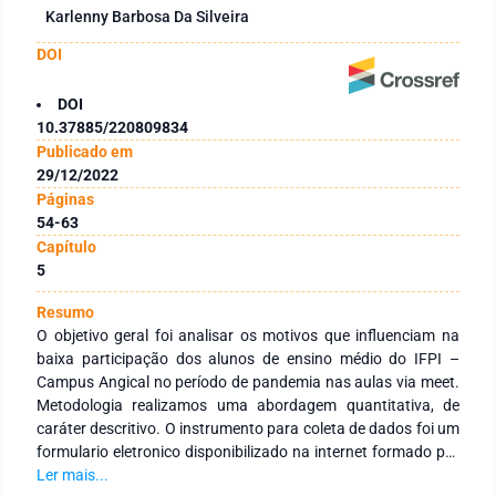
Karlenny Barbosa Da Silveira
DOI
DOI
10.37885/220809834
Publicado em
29/12/2022
Páginas
54-63
Capítulo
5
Resumo
O objetivo geral foi analisar os motivos que influenciam na
baixa participação dos alunos de ensino médio do IFPI –
Campus Angical no período de pandemia nas aulas via meet.
Metodologia realizamos uma abordagem quantitativa, de
caráter descritivo. O instrumento para coleta de dados foi um
formulario eletronico disponibilizado na internet formado por
09 (nove) questões de múltipla escolha disponibilizado de
Ler mais...